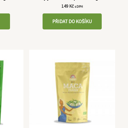
149
Kč
s DPH
U
PŘIDAT DO KOŠÍKU