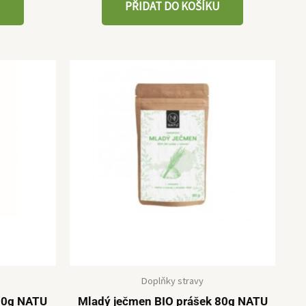
U
PŘIDAT DO KOŠÍKU
Doplňky stravy
 80g NATU
Mladý ječmen BIO prášek 80g NATU