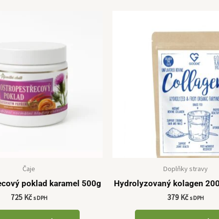
Čaje
Doplňky stravy
ecový poklad karamel 500g
Hydrolyzovaný kolagen 20
725
Kč
379
Kč
s DPH
s DPH