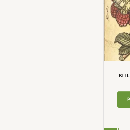
KITL
P