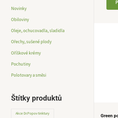
P
Novinky
Obiloviny
Oleje, ochucovadla, sladidla
Ořechy, sušené plody
Oříškové krémy
Pochutiny
Polotovary a směsi
Štítky produktů
Akce Dr.Popov tinktury
Green p