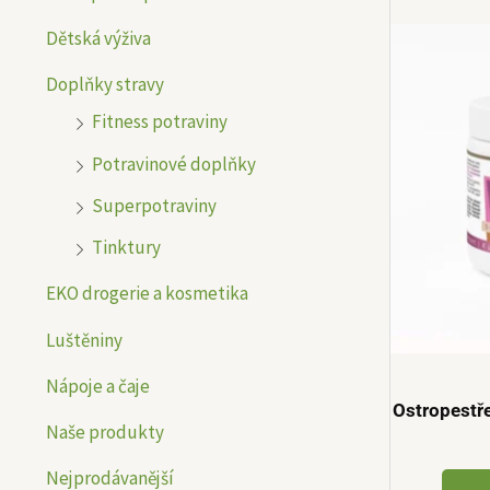
n
n
Dětská výživa
í
í
Doplňky stravy
c
c
Fitness potraviny
e
e
Potravinové doplňky
n
n
Superpotraviny
a
a
Tinktury
EKO drogerie a kosmetika
Luštěniny
Nápoje a čaje
Ostropestř
Naše produkty
Nejprodávanější