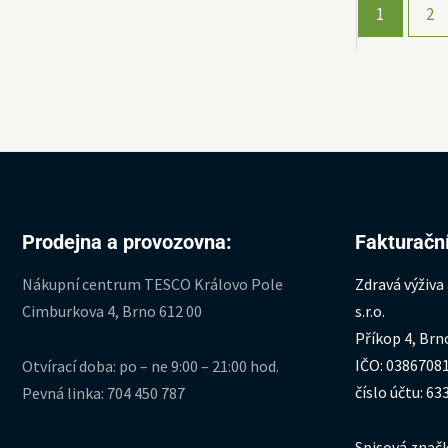
1
2
Prodejna a provozovna:
Fakturační
Nákupní centrum TESCO Královo Pole
Zdravá výživa
Cimburkova 4, Brno 612 00
s.r.o.
Příkop 4, Brn
IČO: 0386708
Otvírací doba: po – ne 9:00 – 21:00 hod.
číslo účtu: 6
Pevná linka: 704 450 787
Spisová značk