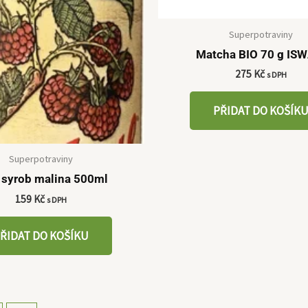
Superpotraviny
Matcha BIO 70 g IS
275
Kč
s DPH
PŘIDAT DO KOŠÍK
Superpotraviny
 syrob malina 500ml
159
Kč
s DPH
ŘIDAT DO KOŠÍKU