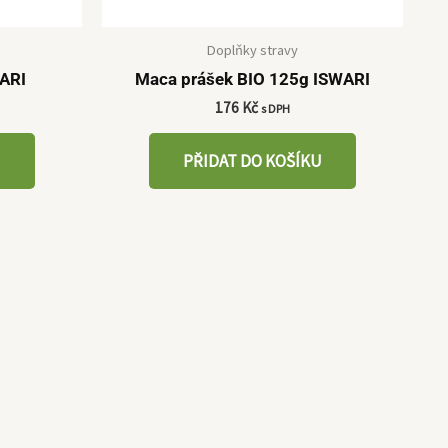
Doplňky stravy
WARI
Maca prášek BIO 125g ISWARI
176
Kč
s DPH
U
PŘIDAT DO KOŠÍKU