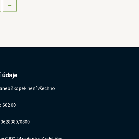
→
 údaje
 aneb škopek není všechno
o 602 00
1
333628389/0800
a: C 87144 vedená u Krajského