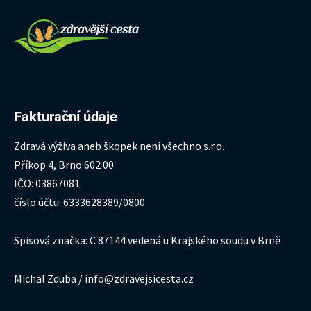
Fakturační údaje
Zdravá výživa aneb škopek není všechno s.r.o.
Příkop 4, Brno 602 00
IČO: 03867081
číslo účtu: 6333628389/0800
Spisová značka: C 87144 vedená u Krajského soudu v Brně
Michal Zduba / info@zdravejsicesta.cz