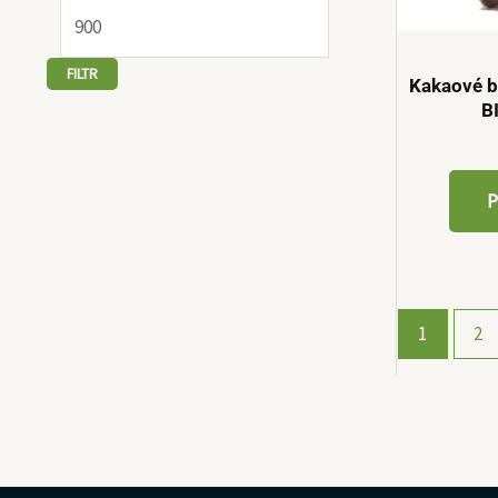
FILTR
Kakaové b
B
P
1
2