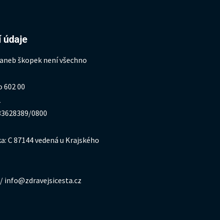
 údaje
 aneb škopek není všechno
o 602 00
1
333628389/0800
a: C 87144 vedená u Krajského
/ info@zdravejsicesta.cz