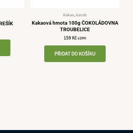
Kakao, karob
Kakaová hmota 100g ČOKOLÁDOVNA
GREŠÍK
TROUBELICE
159
Kč
s DPH
U
PŘIDAT DO KOŠÍKU