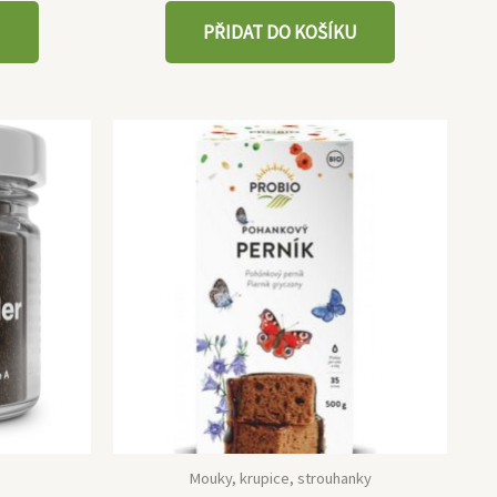
U
PŘIDAT DO KOŠÍKU
Mouky, krupice, strouhanky