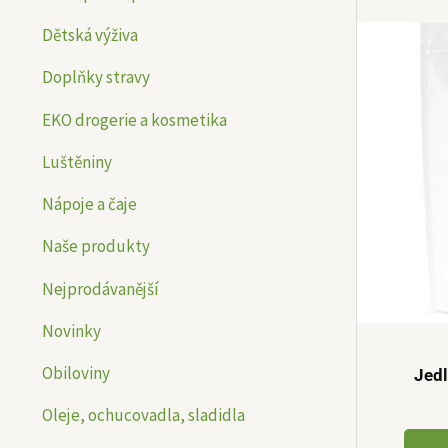
n
n
Dětská výživa
í
í
Doplňky stravy
c
c
e
e
EKO drogerie a kosmetika
n
n
Luštěniny
a
a
Nápoje a čaje
Naše produkty
Nejprodávanější
Novinky
Obiloviny
Jed
Oleje, ochucovadla, sladidla