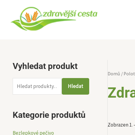
Přeskočit
na
obsah
Vyhledat produkt
H
M
M
Domů
/
Polot
l
i
a
e
Hledat
n
x
Zdr
d
i
i
a
m
m
Kategorie produktů
t
á
á
Zobrazen 1. –
:
l
l
Bezlepkové pečivo