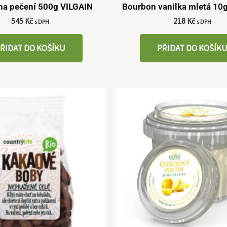
 na pečení 500g VILGAIN
Bourbon vanilka mletá 10
545
Kč
218
Kč
s DPH
s DPH
ŘIDAT DO KOŠÍKU
PŘIDAT DO KOŠÍK