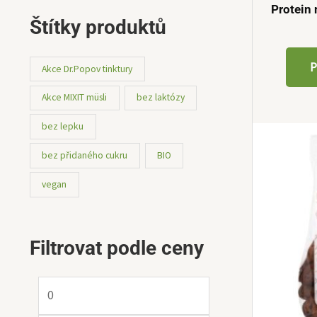
Protein
Štítky produktů
P
Akce Dr.Popov tinktury
Akce MIXIT müsli
bez laktózy
bez lepku
bez přidaného cukru
BIO
vegan
Filtrovat podle ceny