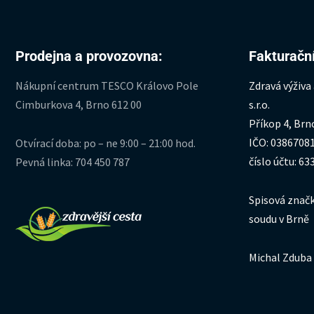
Prodejna a provozovna:
Fakturační
Nákupní centrum TESCO Královo Pole
Zdravá výživa
Cimburkova 4, Brno 612 00
s.r.o.
Příkop 4, Brn
IČO: 0386708
Otvírací doba: po – ne 9:00 – 21:00 hod.
číslo účtu: 6
Pevná linka: 704 450 787
Spisová značk
soudu v Brně
Michal Zduba 