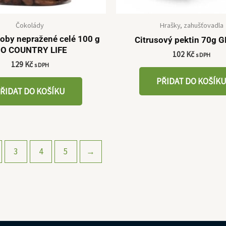
Čokolády
Hrašky, zahušťovadla
oby nepražené celé 100 g
Citrusový pektin 70g 
IO COUNTRY LIFE
102
Kč
s DPH
129
Kč
s DPH
PŘIDAT DO KOŠÍK
ŘIDAT DO KOŠÍKU
3
4
5
→