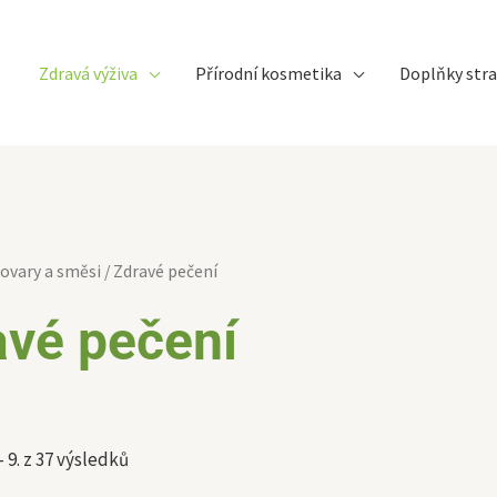
Zdravá výživa
Přírodní kosmetika
Doplňky stra
Sorted
ovary a směsi
/ Zdravé pečení
by
latest
avé pečení
 9. z 37 výsledků