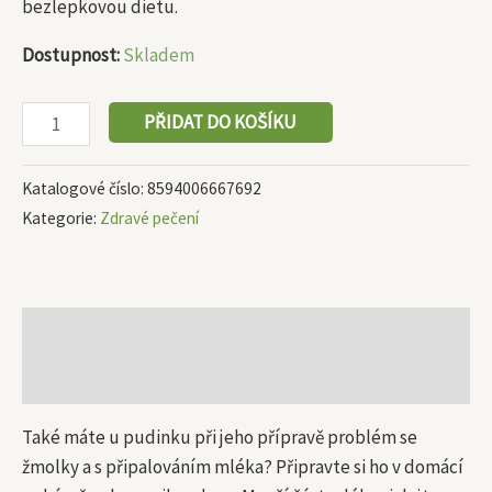
bezlepkovou dietu.
Dostupnost:
Skladem
PŘIDAT DO KOŠÍKU
Katalogové číslo:
8594006667692
Kategorie:
Zdravé pečení
Popis
Další informace
Také máte u pudinku při jeho přípravě problém se
žmolky a s připalováním mléka? Připravte si ho v domácí