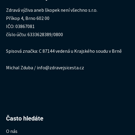
Zdravá výživa aneb škopek není všechno s.r.o.
Příkop 4, Brno 602 00
IČO: 03867081
číslo účtu: 6333628389/0800
Spisová značka: C 87144 vedená u Krajského soudu v Brně
Michal Zduba / info@zdravejsicesta.cz
Hledat:
Často hledáte
O nás