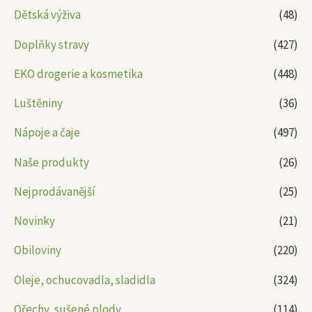
Dětská výživa
(48)
Doplňky stravy
(427)
EKO drogerie a kosmetika
(448)
Luštěniny
(36)
Nápoje a čaje
(497)
Naše produkty
(26)
Nejprodávanější
(25)
Novinky
(21)
Obiloviny
(220)
Oleje, ochucovadla, sladidla
(324)
Ořechy, sušené plody
(114)