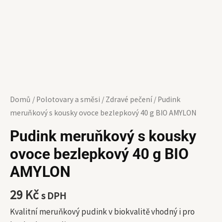
AMYLON
množství
Domů
/
Polotovary a směsi
/
Zdravé pečení
/ Pudink
meruňkový s kousky ovoce bezlepkový 40 g BIO AMYLON
Pudink meruňkový s kousky
ovoce bezlepkový 40 g BIO
AMYLON
29
Kč
s DPH
Kvalitní meruňkový pudink v biokvalitě vhodný i pro