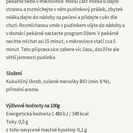
pekárně nebo v mikrovlnce. Menší část mléka si dejte
stranou a rozmíchejte v něm pudinkový prášek, zbytek
mléka dejte do nádoby na pečení a přidejte cukr dle
chuti. Rozmíchanou směs s pudinkem vlijte do nádoby a
v domácí pekárně nastavte program Džem. V pekárně
nechte míchat asi 15 minut, v mikrovlnce stačí cca 5
minut. Tato příprava sice zabere víc času, docílíte ale
větší jemnosti pudinku.
Složení
Kukuřičný škrob, sušené meruňky BIO (min. 8 %),
přírodní aroma.
Výživové hodnoty na 100g
Energetická hodnota 1 480 kJ / 349 kcal
Tuky: 0,5 g
z toho nasycené mastné kyseliny: 0,1 g