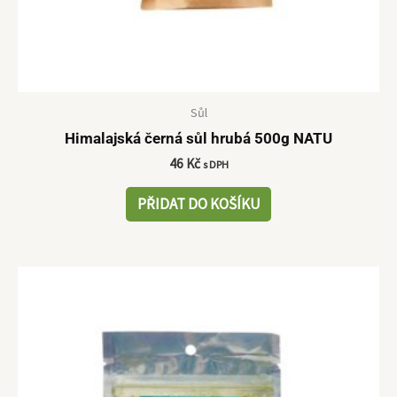
Sůl
Himalajská černá sůl hrubá 500g NATU
46
Kč
s DPH
PŘIDAT DO KOŠÍKU