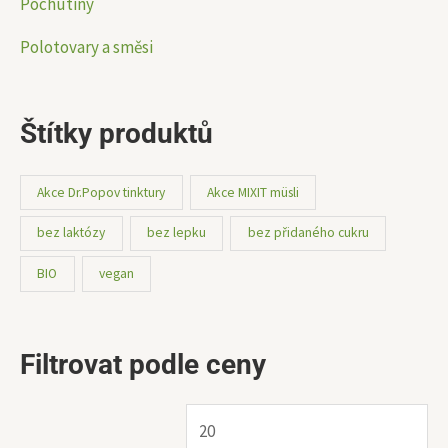
Pochutiny
Polotovary a směsi
Štítky produktů
Akce Dr.Popov tinktury
Akce MIXIT müsli
bez laktózy
bez lepku
bez přidaného cukru
BIO
vegan
Filtrovat podle ceny