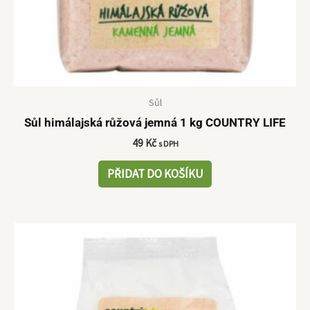
Sůl
Sůl himálajská růžová jemná 1 kg COUNTRY LIFE
49
Kč
s DPH
PŘIDAT DO KOŠÍKU