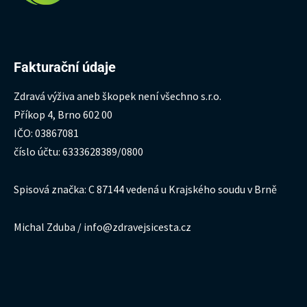
Fakturační údaje
Zdravá výživa aneb škopek není všechno s.r.o.
Příkop 4, Brno 602 00
IČO: 03867081
číslo účtu: 6333628389/0800
Spisová značka: C 87144 vedená u Krajského soudu v Brně
Michal Zduba / info@zdravejsicesta.cz