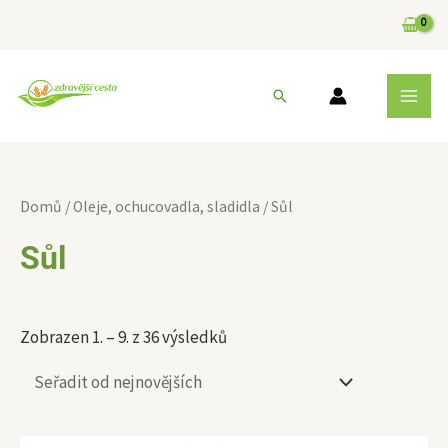
Přeskočit
na
obsah
MAI
Hledat
MEN
Sorted
by
Domů
/
Oleje, ochucovadla, sladidla
/ Sůl
latest
Sůl
Zobrazen 1. – 9. z 36 výsledků