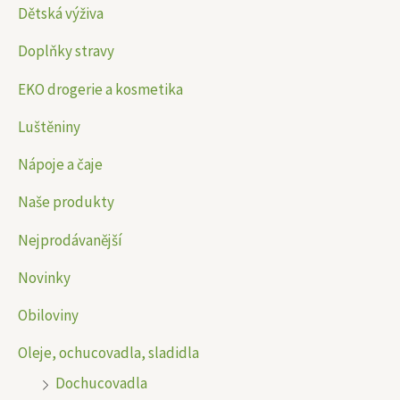
Dětská výživa
í
í
Doplňky stravy
c
c
e
e
EKO drogerie a kosmetika
n
n
Luštěniny
a
a
Nápoje a čaje
Naše produkty
Nejprodávanější
Novinky
Obiloviny
Oleje, ochucovadla, sladidla
Dochucovadla