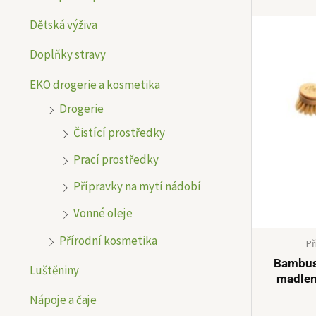
n
n
Dětská výživa
í
í
Doplňky stravy
c
c
e
e
EKO drogerie a kosmetika
Drogerie
n
n
Čistící prostředky
a
a
Prací prostředky
Přípravky na mytí nádobí
Vonné oleje
Přírodní kosmetika
Př
Bambuso
Luštěniny
madle
Nápoje a čaje