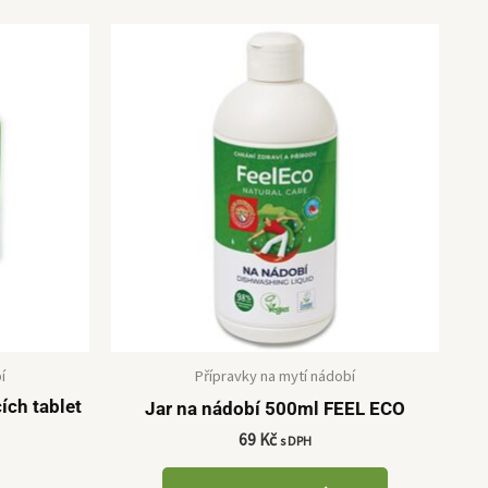
í
Přípravky na mytí nádobí
ích tablet
Jar na nádobí 500ml FEEL ECO
69
Kč
s DPH