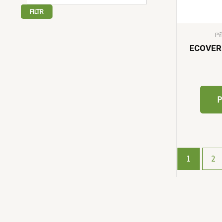
FILTR
Př
ECOVER 
P
1
2