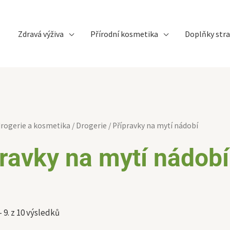
Zdravá výživa
Přírodní kosmetika
Doplňky stra
Sorted
rogerie a kosmetika
/
Drogerie
/ Přípravky na mytí nádobí
by
latest
ravky na mytí nádobí
 9. z 10 výsledků