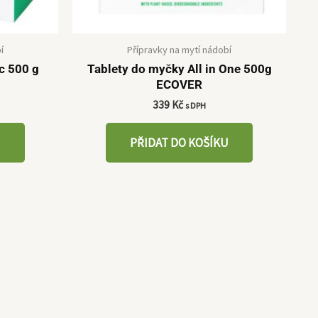
í
Přípravky na mytí nádobí
c 500 g
Tablety do myčky All in One 500g
ECOVER
339
Kč
s DPH
U
PŘIDAT DO KOŠÍKU