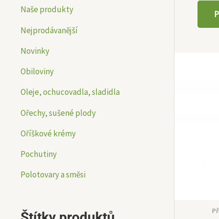
Naše produkty
P
Nejprodávanější
Novinky
Obiloviny
Oleje, ochucovadla, sladidla
Ořechy, sušené plody
Oříškové krémy
Pochutiny
Polotovary a směsi
Př
Štítky produktů