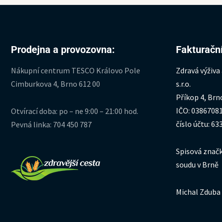
Prodejna a provozovna:
Fakturační
Nákupní centrum TESCO Královo Pole
Zdravá výživa
Cimburkova 4, Brno 612 00
s.r.o.
Příkop 4, Brn
IČO: 0386708
Otvírací doba: po – ne 9:00 – 21:00 hod.
číslo účtu: 6
Pevná linka: 704 450 787
Spisová značk
soudu v Brně
Michal Zduba 