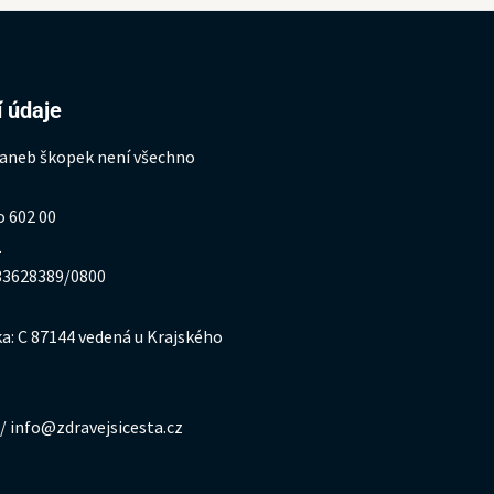
 údaje
 aneb škopek není všechno
o 602 00
1
333628389/0800
a: C 87144 vedená u Krajského
/ info@zdravejsicesta.cz