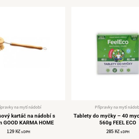
ípravky na mytí nádobí
Přípravky na mytí nádob
vý kartáč na nádobí s
Tablety do myčky – 40 myc
m GOOD KARMA HOME
560g FEEL ECO
129
Kč
285
Kč
s DPH
s DPH