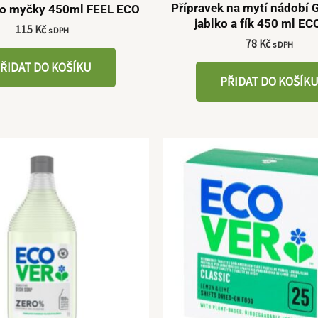
Přípravek na mytí nádobí 
do myčky 450ml FEEL ECO
jablko a fík 450 ml E
115
Kč
s DPH
78
Kč
s DPH
ŘIDAT DO KOŠÍKU
PŘIDAT DO KOŠÍK