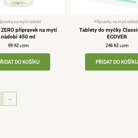
ípravky na mytí nádobí
Přípravky na mytí nádob
ZERO přípravek na mytí
Tablety do myčky Classi
nádobí 450 ml
ECOVER
99
Kč
246
Kč
s DPH
s DPH
ŘIDAT DO KOŠÍKU
PŘIDAT DO KOŠÍK
→