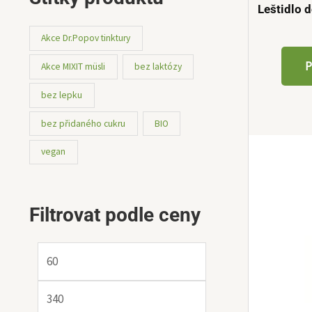
Leštidlo 
Akce Dr.Popov tinktury
P
Akce MIXIT müsli
bez laktózy
bez lepku
bez přidaného cukru
BIO
vegan
Filtrovat podle ceny