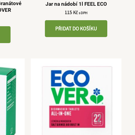
Granátové
Jar na nádobí 1l FEEL ECO
COVER
115
Kč
s DPH
PŘIDAT DO KOŠÍKU
U