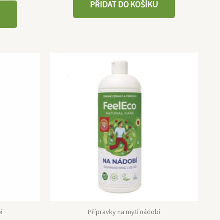
PŘIDAT DO KOŠÍKU
U
í
Přípravky na mytí nádobí