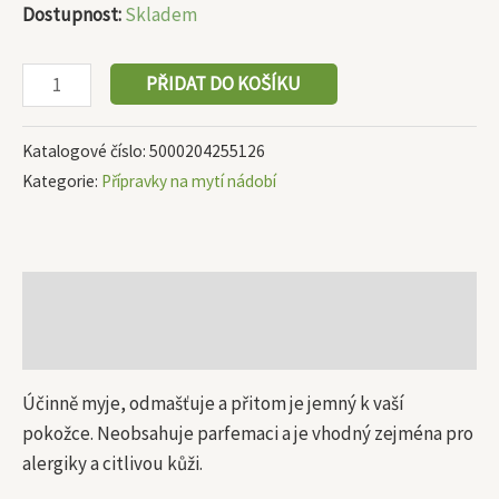
Dostupnost:
Skladem
PŘIDAT DO KOŠÍKU
Katalogové číslo:
5000204255126
Kategorie:
Přípravky na mytí nádobí
Popis
Další informace
Účinně myje, odmašťuje a přitom je jemný k vaší
pokožce. Neobsahuje parfemaci a je vhodný zejména pro
alergiky a citlivou kůži.