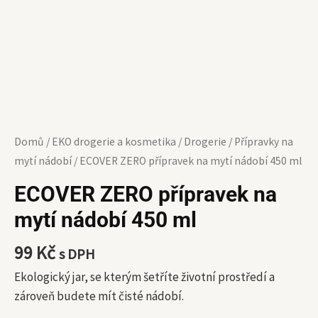
Domů
/
EKO drogerie a kosmetika
/
Drogerie
/
Přípravky na
mytí nádobí
/ ECOVER ZERO přípravek na mytí nádobí 450 ml
ECOVER ZERO přípravek na
mytí nádobí 450 ml
99
Kč
s DPH
Ekologický jar, se kterým šetříte životní prostředí a
zároveň budete mít čisté nádobí.