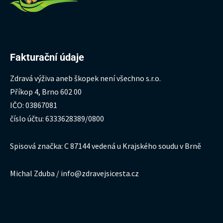
Fakturační údaje
Zdravá výživa aneb škopek není všechno s.r.o.
Příkop 4, Brno 602 00
IČO: 03867081
číslo účtu: 6333628389/0800
Spisová značka: C 87144 vedená u Krajského soudu v Brně
Michal Zduba / info@zdravejsicesta.cz