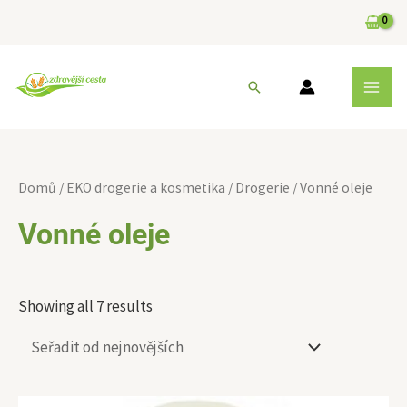
Přeskočit
na
obsah
MAI
Hledat
MEN
Sorted
by
Domů
/
EKO drogerie a kosmetika
/
Drogerie
/ Vonné oleje
latest
Vonné oleje
Showing all 7 results