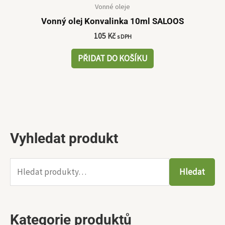
Vonné oleje
Vonný olej Konvalinka 10ml SALOOS
105
Kč
s DPH
PŘIDAT DO KOŠÍKU
Vyhledat produkt
H
M
M
l
i
a
e
Hledat
n
x
d
i
i
a
m
m
Kategorie produktů
t
á
á