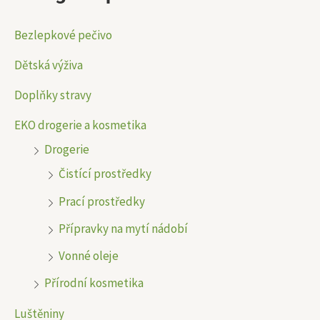
:
l
l
Bezlepkové pečivo
n
n
Dětská výživa
í
í
Doplňky stravy
c
c
e
e
EKO drogerie a kosmetika
Drogerie
n
n
Čistící prostředky
a
a
Prací prostředky
Přípravky na mytí nádobí
Vonné oleje
Přírodní kosmetika
Luštěniny