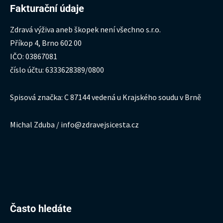
Fakturační údaje
Zdravá výživa aneb škopek není všechno s.r.o.
Příkop 4, Brno 602 00
IČO: 03867081
číslo účtu: 6333628389/0800
Spisová značka: C 87144 vedená u Krajského soudu v Brně
Michal Zduba / info@zdravejsicesta.cz
Hledat:
Často hledáte