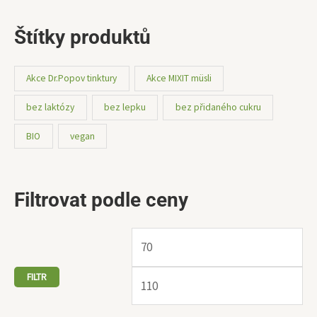
Štítky produktů
Akce Dr.Popov tinktury
Akce MIXIT müsli
bez laktózy
bez lepku
bez přidaného cukru
BIO
vegan
Filtrovat podle ceny
FILTR