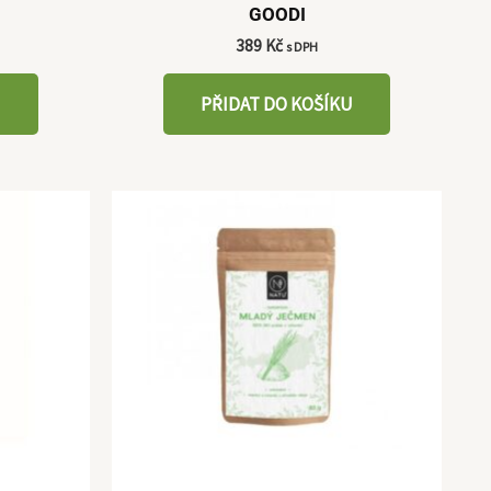
GOODI
389
Kč
s DPH
U
PŘIDAT DO KOŠÍKU