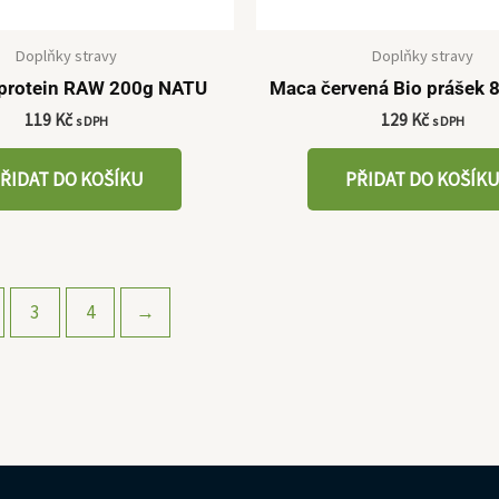
Doplňky stravy
Doplňky stravy
protein RAW 200g NATU
Maca červená Bio prášek
119
Kč
129
Kč
s DPH
s DPH
ŘIDAT DO KOŠÍKU
PŘIDAT DO KOŠÍK
3
4
→