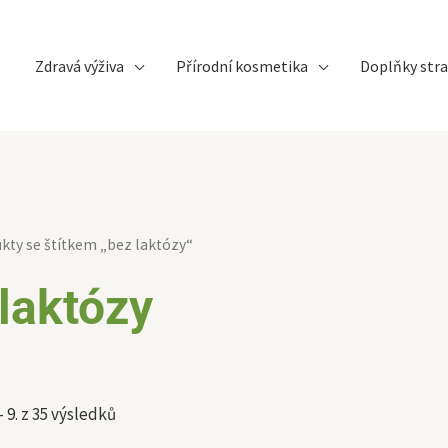
Zdravá výživa
Přírodní kosmetika
Doplňky stra
Sorted
kty se štítkem „bez laktózy“
by
latest
laktózy
 9. z 35 výsledků