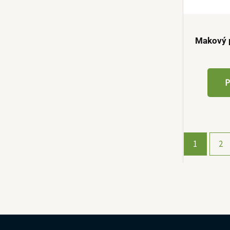
Makový 
P
1
2