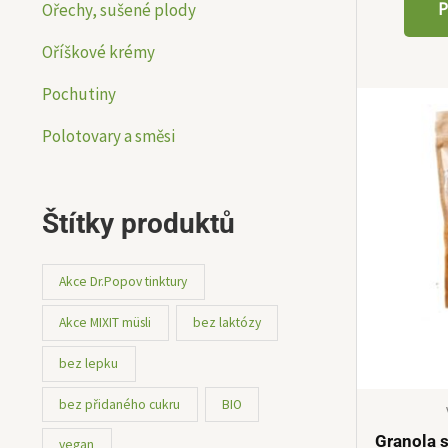
P
Ořechy, sušené plody
Oříškové krémy
Pochutiny
Polotovary a směsi
Štítky produktů
Akce Dr.Popov tinktury
Akce MIXIT müsli
bez laktózy
bez lepku
bez přidaného cukru
BIO
Granola 
vegan