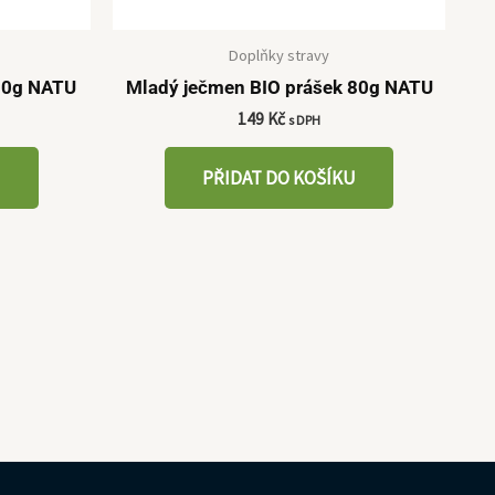
Doplňky stravy
 80g NATU
Mladý ječmen BIO prášek 80g NATU
149
Kč
s DPH
U
PŘIDAT DO KOŠÍKU