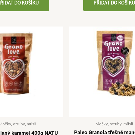
ŘIDAT DO KOŠÍKU
PŘIDAT DO KOŠÍK
Vločky, otruby, müsli
Vločky, otruby, müsli
Paleo Granola třešně man
slaný karamel 400g NATU