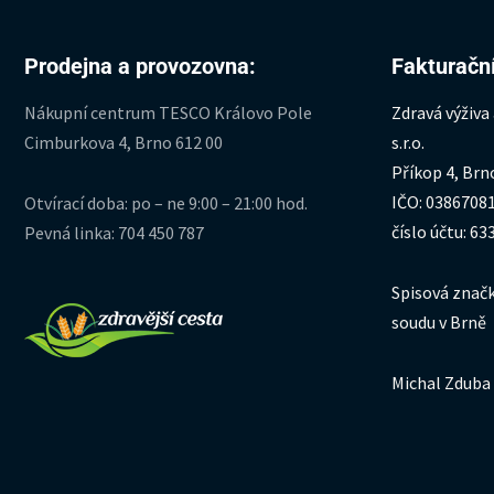
Prodejna a provozovna:
Fakturační
Nákupní centrum TESCO Královo Pole
Zdravá výživa
Cimburkova 4, Brno 612 00
s.r.o.
Příkop 4, Brn
IČO: 0386708
Otvírací doba: po – ne 9:00 – 21:00 hod.
číslo účtu: 6
Pevná linka: 704 450 787
Spisová značk
soudu v Brně
Michal Zduba 