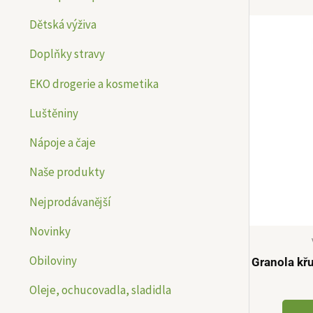
n
n
Dětská výživa
í
í
Doplňky stravy
c
c
e
e
EKO drogerie a kosmetika
n
n
Luštěniny
a
a
Nápoje a čaje
Naše produkty
Nejprodávanější
Novinky
Obiloviny
Granola kř
Oleje, ochucovadla, sladidla