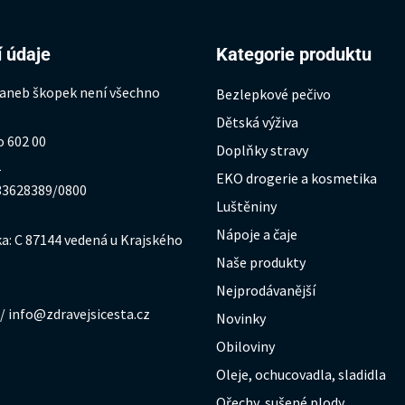
 údaje
Kategorie produktu
 aneb škopek není všechno
Bezlepkové pečivo
Dětská výživa
o 602 00
Doplňky stravy
1
EKO drogerie a kosmetika
333628389/0800
Luštěniny
Nápoje a čaje
a: C 87144 vedená u Krajského
Naše produkty
Nejprodávanější
/ info@zdravejsicesta.cz
Novinky
Obiloviny
Oleje, ochucovadla, sladidla
Ořechy, sušené plody