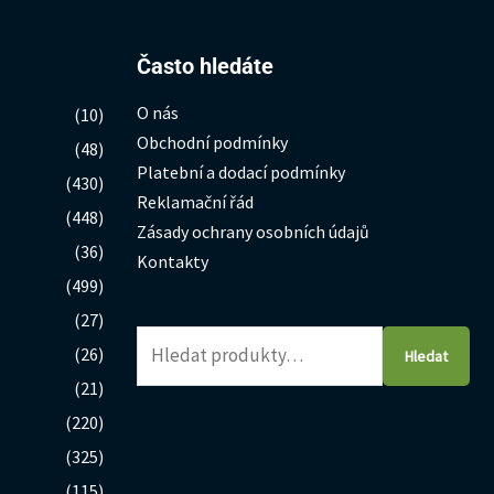
Hledat:
Často hledáte
O nás
(10)
Obchodní podmínky
(48)
Platební a dodací podmínky
(430)
Reklamační řád
(448)
Zásady ochrany osobních údajů
(36)
Kontakty
(499)
(27)
(26)
Hledat
(21)
(220)
(325)
(115)