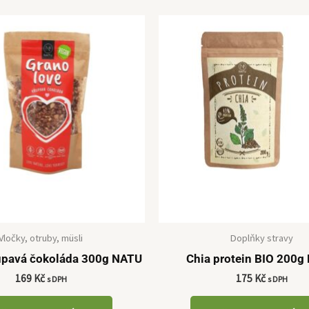
Vločky, otruby, müsli
Doplňky stravy
upavá čokoláda 300g NATU
Chia protein BIO 200g
169
Kč
175
Kč
s DPH
s DPH