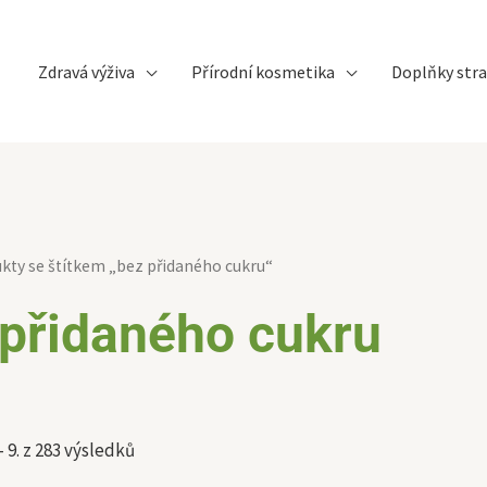
Zdravá výživa
Přírodní kosmetika
Doplňky stra
Sorted
kty se štítkem „bez přidaného cukru“
by
latest
 přidaného cukru
 9. z 283 výsledků