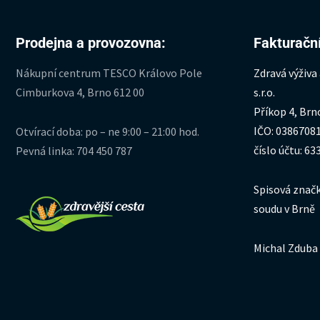
Prodejna a provozovna:
Fakturační
Nákupní centrum TESCO Královo Pole
Zdravá výživa
Cimburkova 4, Brno 612 00
s.r.o.
Příkop 4, Brn
IČO: 0386708
Otvírací doba: po – ne 9:00 – 21:00 hod.
číslo účtu: 6
Pevná linka: 704 450 787
Spisová značk
soudu v Brně
Michal Zduba 