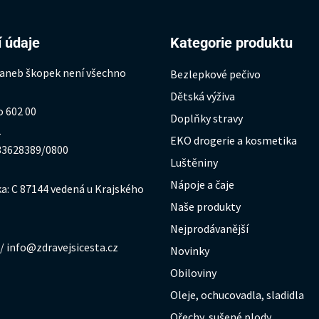
 údaje
Kategorie produktu
 aneb škopek není všechno
Bezlepkové pečivo
Dětská výživa
o 602 00
Doplňky stravy
1
EKO drogerie a kosmetika
333628389/0800
Luštěniny
Nápoje a čaje
a: C 87144 vedená u Krajského
Naše produkty
Nejprodávanější
/ info@zdravejsicesta.cz
Novinky
Obiloviny
Oleje, ochucovadla, sladidla
Ořechy, sušené plody