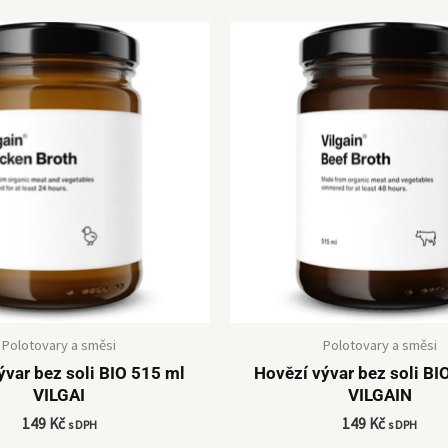
Polotovary a směsi
Polotovary a směsi
ývar bez soli BIO 515 ml
Hovězí vývar bez soli B
VILGAI
VILGAIN
149
Kč
149
Kč
s DPH
s DPH