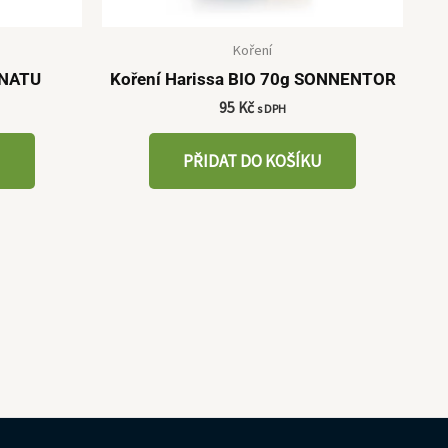
Koření
 NATU
Koření Harissa BIO 70g SONNENTOR
95
Kč
s DPH
U
PŘIDAT DO KOŠÍKU