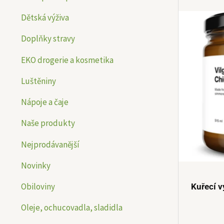
n
n
Dětská výživa
í
í
Doplňky stravy
c
c
e
e
EKO drogerie a kosmetika
n
n
Luštěniny
a
a
Nápoje a čaje
Naše produkty
Nejprodávanější
Novinky
Obiloviny
Kuřecí v
Oleje, ochucovadla, sladidla