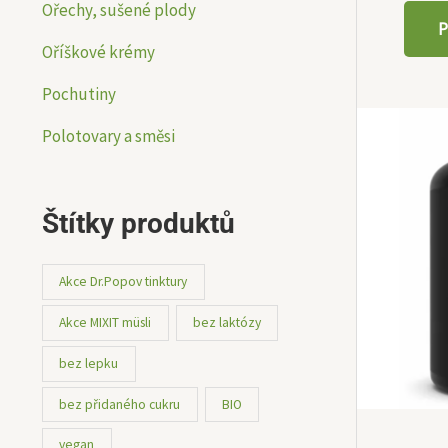
Ořechy, sušené plody
P
Oříškové krémy
Pochutiny
Polotovary a směsi
Štítky produktů
Akce Dr.Popov tinktury
Akce MIXIT müsli
bez laktózy
bez lepku
bez přidaného cukru
BIO
vegan