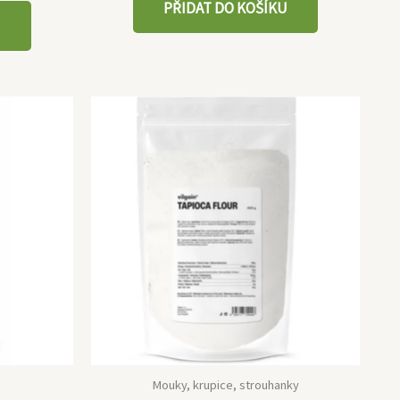
PŘIDAT DO KOŠÍKU
U
Mouky, krupice, strouhanky