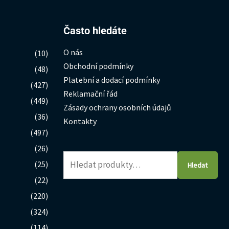
Hledat:
Často hledáte
O nás
(10)
Obchodní podmínky
(48)
Platební a dodací podmínky
(427)
Reklamační řád
(449)
Zásady ochrany osobních údajů
(36)
Kontakty
(497)
(26)
(25)
Hledat
(22)
(220)
(324)
(114)