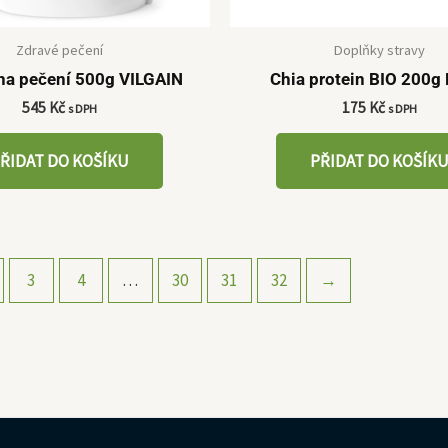
Zdravé pečení
Doplňky stravy
 na pečení 500g VILGAIN
Chia protein BIO 200g
545
Kč
175
Kč
s DPH
s DPH
ŘIDAT DO KOŠÍKU
PŘIDAT DO KOŠÍK
3
4
…
30
31
32
→