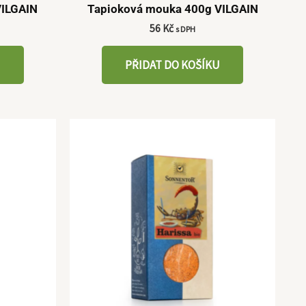
VILGAIN
Tapioková mouka 400g VILGAIN
56
Kč
s DPH
U
PŘIDAT DO KOŠÍKU