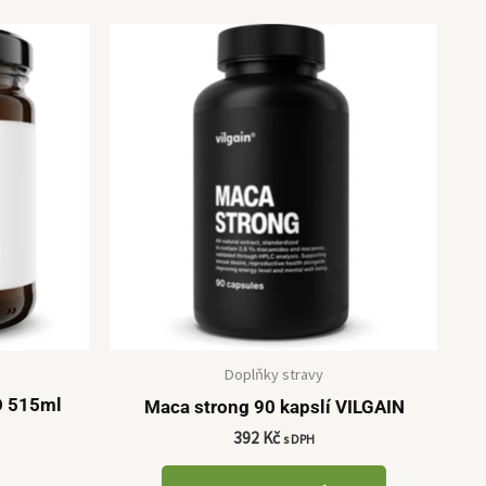
Doplňky stravy
IO 515ml
Maca strong 90 kapslí VILGAIN
392
Kč
s DPH