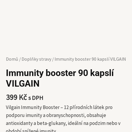
Domů
/
Doplňky stravy
/ Immunity booster 90 kapslí VILGAIN
Immunity booster 90 kapslí
VILGAIN
399
Kč
s DPH
Vilgain Immunity Booster ⁠–⁠ 12 přírodních látek pro
podporu imunity a obranyschopnosti, obsahuje
antioxidanty a beta‑glukany, ideální na podzim nebo v
období snížené imunity