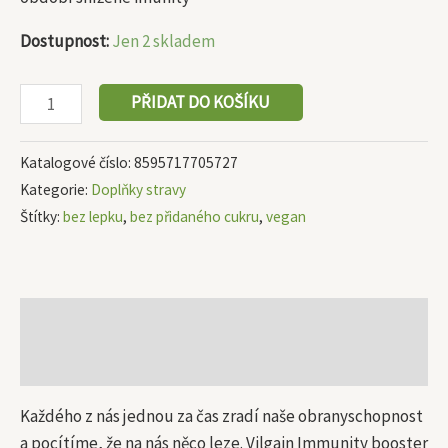
Dostupnost:
Jen 2 skladem
PŘIDAT DO KOŠÍKU
Katalogové číslo:
8595717705727
Kategorie:
Doplňky stravy
Štítky:
bez lepku
,
bez přidaného cukru
,
vegan
Popis
Další informace
Každého z nás jednou za čas zradí naše obranyschopnost
a pocítíme, že na nás něco leze. Vilgain Immunity booster