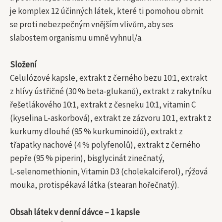
je komplex 12 účinných látek, které ti pomohou obrnit
se proti nebezpečným vnějším vlivům, aby ses
slabostem organismu umně vyhnul/a.
Složení
Celulózové kapsle, extrakt z černého bezu 10:1, extrakt
z hlívy ústřičné (30 % beta‑glukanů), extrakt z rakytníku
řešetlákového 10:1, extrakt z česneku 10:1, vitamin C
(kyselina L‑askorbová), extrakt ze zázvoru 10:1, extrakt z
kurkumy dlouhé (95 % kurkuminoidů), extrakt z
třapatky nachové (4 % polyfenolů), extrakt z černého
pepře (95 % piperin), bisglycinát zinečnatý,
L‑selenomethionin, Vitamin D3 (cholekalciferol), rýžová
mouka, protispékavá látka (stearan hořečnatý).
Obsah látek v denní dávce – 1 kapsle