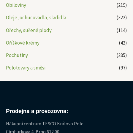
Obiloviny
(219)
Oleje, ochucovadla, sladidla
(322)
Ořechy, sušené plody
(114)
Oříškové krémy
(42)
Pochutiny
(285)
Polotovary a směsi
(97)
Prodejna a provozovna:
Nákupní centrum TESCO Královo Pole
Cimburkova 4, Brno 612 00