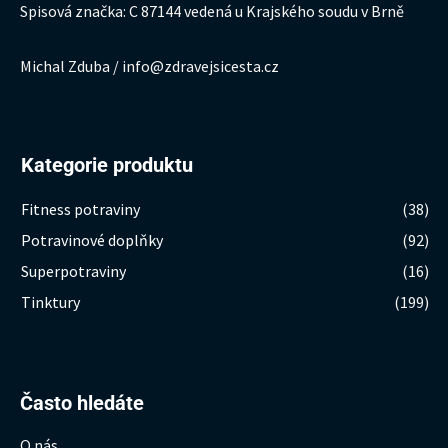
Spisová značka: C 87144 vedená u Krajského soudu v Brně
Michal Zduba / info@zdravejsicesta.cz
Kategorie produktu
Fitness potraviny
(38)
Potravinové doplňky
(92)
Superpotraviny
(16)
Tinktury
(199)
Hledat:
Často hledáte
O nás