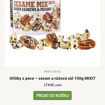
Mixit snacky
Oříšky z pece – sezam a růžová sůl 150g MIXIT
174
Kč
s DPH
PŘIDAT DO KOŠÍKU