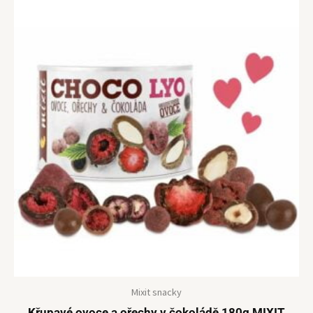
Mixit snacky
Křupavé ovoce a ořechy v čokoládě 180g MIXIT