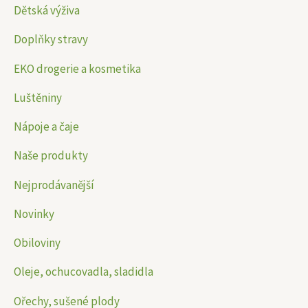
Dětská výživa
í
í
Doplňky stravy
c
c
e
e
EKO drogerie a kosmetika
n
n
Luštěniny
a
a
Nápoje a čaje
Naše produkty
Nejprodávanější
Novinky
Obiloviny
Oleje, ochucovadla, sladidla
Ořechy, sušené plody