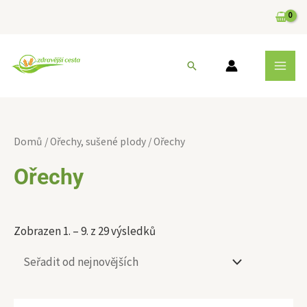
Přeskočit
na
obsah
MAI
Hledat
MEN
Sorted
by
Domů
/
Ořechy, sušené plody
/ Ořechy
latest
Ořechy
Zobrazen 1. – 9. z 29 výsledků