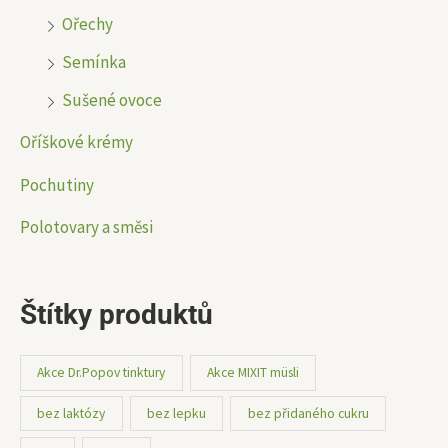
Ořechy
Semínka
Sušené ovoce
Oříškové krémy
Pochutiny
Polotovary a směsi
Štítky produktů
Akce Dr.Popov tinktury
Akce MIXIT müsli
bez laktózy
bez lepku
bez přidaného cukru