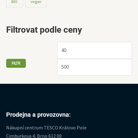
BIO
vegan
Filtrovat podle ceny
FILTR
Prodejna a provozovna:
Nákupní centrum TESCO Královo Pole
Cimburkova 4, Brno 612 00