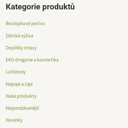
Kategorie produktů
t
á
á
:
l
l
Bezlepkové pečivo
n
n
Dětská výživa
í
í
Doplňky stravy
c
c
e
e
EKO drogerie a kosmetika
n
n
Luštěniny
a
a
Nápoje a čaje
Naše produkty
Nejprodávanější
Novinky