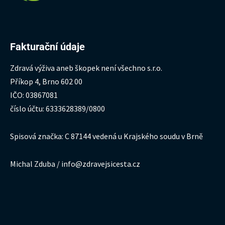
Fakturační údaje
Zdravá výživa aneb škopek není všechno s.r.o.
Příkop 4, Brno 602 00
IČO: 03867081
číslo účtu: 6333628389/0800
Spisová značka: C 87144 vedená u Krajského soudu v Brně
Michal Zduba / info@zdravejsicesta.cz