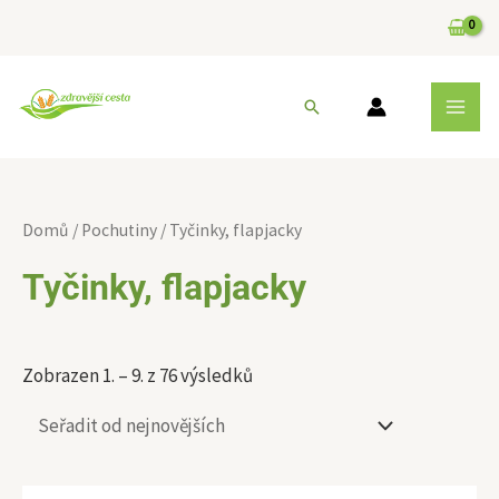
Přeskočit
na
obsah
MAI
Hledat
MEN
Sorted
by
Domů
/
Pochutiny
/ Tyčinky, flapjacky
latest
Tyčinky, flapjacky
Zobrazen 1. – 9. z 76 výsledků