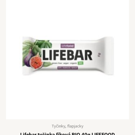
Tyčinky, flapjacky
Lifebar tyčinka fíková BIO 40g LIFEFOOD