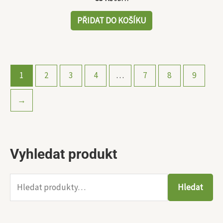
PŘIDAT DO KOŠÍKU
1
2
3
4
…
7
8
9
→
Vyhledat produkt
H
M
M
l
i
a
e
Hledat
n
x
d
i
i
a
m
m