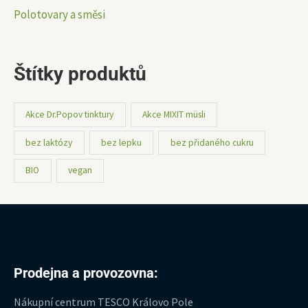
Polotovary a směsi
Štítky produktů
Akce Dr.Popov tinktury
Akce MIXIT müsli
bez laktózy
bez lepku
bez přidaného cukru
BIO
vegan
Prodejna a provozovna:
Nákupní centrum TESCO Královo Pole