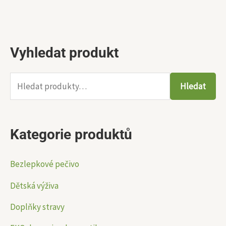
Vyhledat produkt
H
l
e
Hledat
d
a
Kategorie produktů
t
:
Bezlepkové pečivo
Dětská výživa
Doplňky stravy