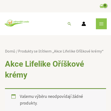
Přeskočit
na
obsah
MAI
Hledat
MEN
Domů
/ Produkty se štítkem „Akce Lifelike Oříškové krémy“
Akce Lifelike Oříškové
krémy
Vašemu výběru neodpovídají žádné
produkty.