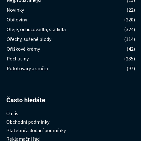
Nejprodávanější
(25)
Novinky
(22)
Obiloviny
(220)
Oleje, ochucovadla, sladidla
(324)
Ořechy, sušené plody
(114)
Oříškové krémy
(42)
Pochutiny
(285)
Polotovary a směsi
(97)
Hledat:
Často hledáte
O nás
Obchodní podmínky
Platební a dodací podmínky
Reklamační řád