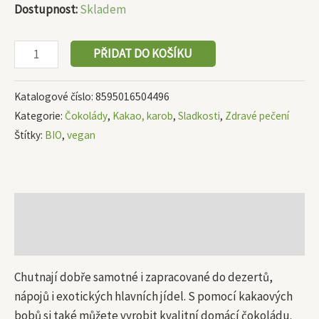
Dostupnost:
Skladem
PŘIDAT DO KOŠÍKU
Katalogové číslo:
8595016504496
Kategorie:
Čokolády
,
Kakao, karob
,
Sladkosti
,
Zdravé pečení
Štítky:
BIO
,
vegan
Popis
Další informace
Chutnají dobře samotné i zapracované do dezertů,
nápojů i exotických hlavních jídel. S pomocí kakaových
bobů si také můžete vyrobit kvalitní domácí čokoládu.