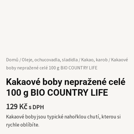
množství
Domů
/
Oleje, ochucovadla, sladidla
/
Kakao, karob
/ Kakaové
boby nepražené celé 100 g BIO COUNTRY LIFE
Kakaové boby nepražené celé
100 g BIO COUNTRY LIFE
129
Kč
s DPH
Kakaové boby jsou typické nahořklou chutí, kterou si
rychle oblíbíte.