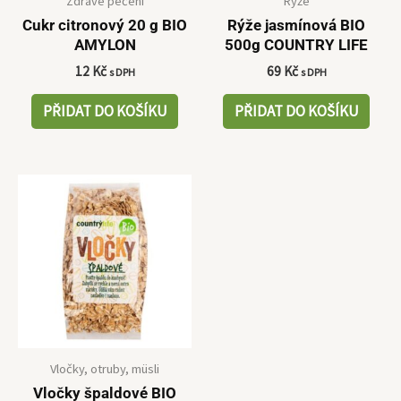
Zdravé pečení
Rýže
Cukr citronový 20 g BIO
Rýže jasmínová BIO
AMYLON
500g COUNTRY LIFE
12
Kč
69
Kč
s DPH
s DPH
PŘIDAT DO KOŠÍKU
PŘIDAT DO KOŠÍKU
Vločky, otruby, müsli
Vločky špaldové BIO