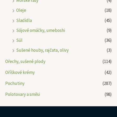
Mořské řasy
(4)
Oleje
(18)
Sladidla
(45)
Sójové omáčky, umeboshi
(9)
Sůl
(36)
Sušené houby, rajčata, olivy
(3)
Ořechy, sušené plody
(114)
Oříškové krémy
(42)
Pochutiny
(287)
Polotovary a směsi
(98)