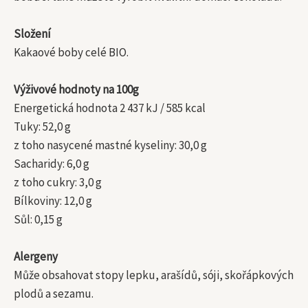
Složení
Kakaové boby celé BIO.
Výživové hodnoty na 100g
Energetická hodnota 2 437 kJ / 585 kcal
Tuky: 52,0 g
z toho nasycené mastné kyseliny: 30,0 g
Sacharidy: 6,0 g
z toho cukry: 3,0 g
Bílkoviny: 12,0 g
Sůl: 0,15 g
Alergeny
Může obsahovat stopy lepku, arašídů, sóji, skořápkových
plodů a sezamu.