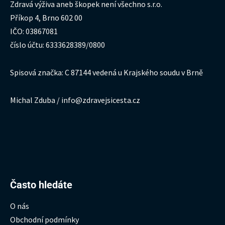
Zdravá výživa aneb škopek není všechno s.r.o.
Příkop 4, Brno 602 00
IČO: 03867081
číslo účtu: 6333628389/0800
Spisová značka: C 87144 vedená u Krajského soudu v Brně
Michal Zduba / info@zdravejsicesta.cz
Hledat:
Často hledáte
O nás
Obchodní podmínky