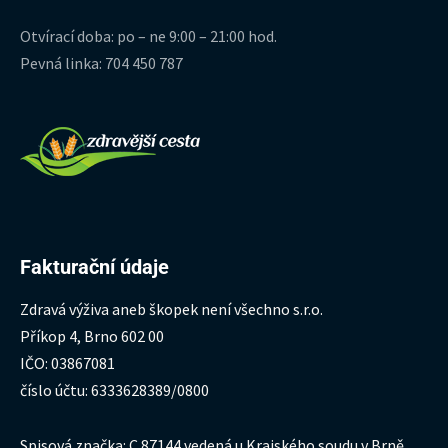
Otvírací doba: po – ne 9:00 – 21:00 hod.
Pevná linka: 704 450 787
Fakturační údaje
Zdravá výživa aneb škopek není všechno s.r.o.
Příkop 4, Brno 602 00
IČO: 03867081
číslo účtu: 6333628389/0800
Spisová značka: C 87144 vedená u Krajského soudu v Brně