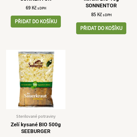
SONNENTOR
69
Kč
s DPH
85
Kč
s DPH
PŘIDAT DO KOŠÍKU
PŘIDAT DO KOŠÍKU
Sterilované potraviny
Zelí kysané BIO 500g
SEEBURGER