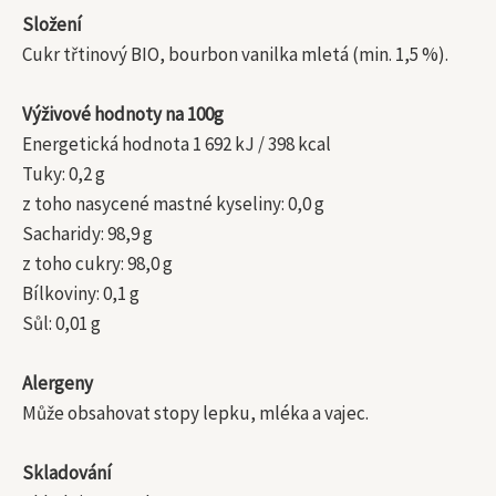
Složení
Cukr třtinový BIO, bourbon vanilka mletá (min. 1,5 %).
Výživové hodnoty na 100g
Energetická hodnota 1 692 kJ / 398 kcal
Tuky: 0,2 g
z toho nasycené mastné kyseliny: 0,0 g
Sacharidy: 98,9 g
z toho cukry: 98,0 g
Bílkoviny: 0,1 g
Sůl: 0,01 g
Alergeny
Může obsahovat stopy lepku, mléka a vajec.
Skladování