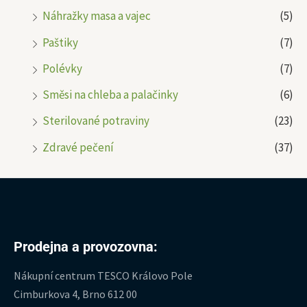
Náhražky masa a vajec
(5)
Paštiky
(7)
Polévky
(7)
Směsi na chleba a palačinky
(6)
Sterilované potraviny
(23)
Zdravé pečení
(37)
Prodejna a provozovna:
Nákupní centrum TESCO Královo Pole
Cimburkova 4, Brno 612 00