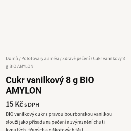
Domů
/
Polotovary a směsi
/
Zdravé pečení
/ Cukr vanilkový 8
g BIO AMYLON
Cukr vanilkový 8 g BIO
AMYLON
15
Kč
s DPH
BIO vanilkový cukr s pravou bourbonskou vanilkou
slouží jako přísada na pečení a zvýraznění chuti
kynutých, třených a piškotových těst.