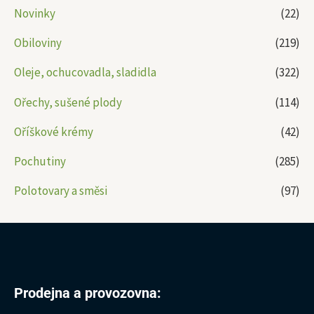
Novinky
(22)
Obiloviny
(219)
Oleje, ochucovadla, sladidla
(322)
Ořechy, sušené plody
(114)
Oříškové krémy
(42)
Pochutiny
(285)
Polotovary a směsi
(97)
Prodejna a provozovna: