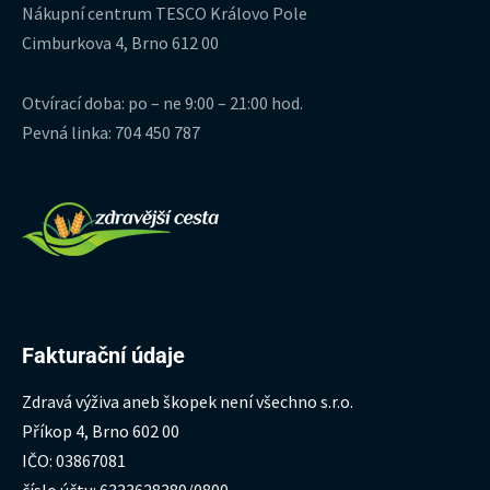
Nákupní centrum TESCO Královo Pole
Cimburkova 4, Brno 612 00
Otvírací doba: po – ne 9:00 – 21:00 hod.
Pevná linka: 704 450 787
Fakturační údaje
Zdravá výživa aneb škopek není všechno s.r.o.
Příkop 4, Brno 602 00
IČO: 03867081
číslo účtu: 6333628389/0800