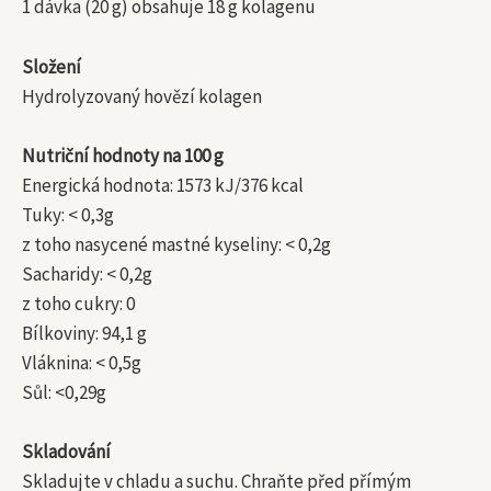
1 dávka (20 g) obsahuje 18 g kolagenu
Složení
Hydrolyzovaný hovězí kolagen
Nutriční hodnoty na 100 g
Energická hodnota: 1573 kJ/376 kcal
Tuky: < 0,3g
z toho nasycené mastné kyseliny: < 0,2g
Sacharidy: < 0,2g
z toho cukry: 0
Bílkoviny: 94,1 g
Vláknina: < 0,5g
Sůl: <0,29g
Skladování
Skladujte v chladu a suchu. Chraňte před přímým