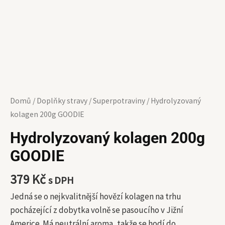
Domů
/
Doplňky stravy
/
Superpotraviny
/ Hydrolyzovaný
kolagen 200g GOODIE
Hydrolyzovaný kolagen 200g
GOODIE
379
Kč
s DPH
Jedná se o nejkvalitnější hovězí kolagen na trhu
pocházející z dobytka volně se pasoucího v Jižní
Americe. Má neutrální aroma, takže se hodí do