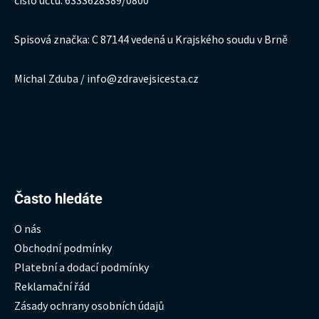
Spisová značka: C 87144 vedená u Krajského soudu v Brně
Michal Zduba / info@zdravejsicesta.cz
Hledat:
Často hledáte
O nás
Obchodní podmínky
Platební a dodací podmínky
Reklamační řád
Zásady ochrany osobních údajů