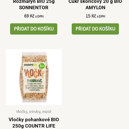
Rozmarýn BIO 25g
Cukr skořicový 20 g BIO
SONNENTOR
AMYLON
69
Kč
15
Kč
s DPH
s DPH
PŘIDAT DO KOŠÍKU
PŘIDAT DO KOŠÍKU
Vločky, otruby, müsli
Vločky pohankové BIO
250g COUNTR LIFE