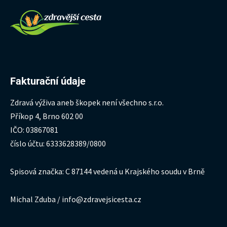
Fakturační údaje
Zdravá výživa aneb škopek není všechno s.r.o.
Příkop 4, Brno 602 00
IČO: 03867081
číslo účtu: 6333628389/0800
Spisová značka: C 87144 vedená u Krajského soudu v Brně
Michal Zduba / info@zdravejsicesta.cz