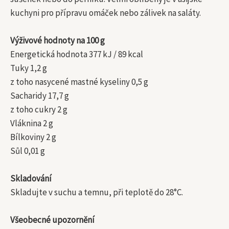
kuchyni pro přípravu omáček nebo zálivek na saláty.
Výživové hodnoty na 100 g
Energetická hodnota 377 kJ / 89 kcal
Tuky 1,2 g
z toho nasycené mastné kyseliny 0,5 g
Sacharidy 17,7 g
z toho cukry 2 g
Vláknina 2 g
Bílkoviny 2 g
Sůl 0,01 g
Skladování
Skladujte v suchu a temnu, při teplotě do 28°C.
Všeobecné upozornění