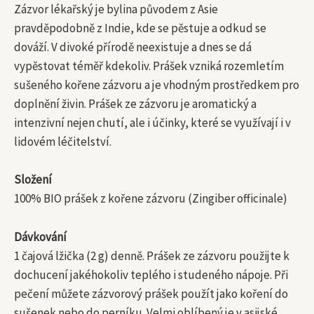
Zázvor lékařský je bylina původem z Asie
pravděpodobně z Indie, kde se pěstuje a odkud se
dováží. V divoké přírodě neexistuje a dnes se dá
vypěstovat téměř kdekoliv. Prášek vzniká rozemletím
sušeného kořene zázvoru a je vhodným prostředkem pro
doplnění živin. Prášek ze zázvoru je aromatický a
intenzivní nejen chutí, ale i účinky, které se využívají i v
lidovém léčitelství.
Složení
100% BIO prášek z kořene zázvoru (Zingiber officinale)
Dávkování
1 čajová lžička (2 g) denně. Prášek ze zázvoru použijte k
dochucení jakéhokoliv teplého i studeného nápoje. Při
pečení můžete zázvorový prášek použít jako koření do
sušenek nebo do perníku. Velmi oblíbený je v asijské