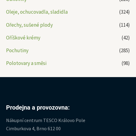
Oleje, ochucovadla, sladidla
(324)
Ořechy, sušené plody
(114)
Oříškové krémy
(42)
Pochutiny
(285)
Polotovary a směsi
(98)
Prodejna a provozovna:
Nákupní centrum TESCO Královo Pole
Cimburkova 4, Brno 612 00