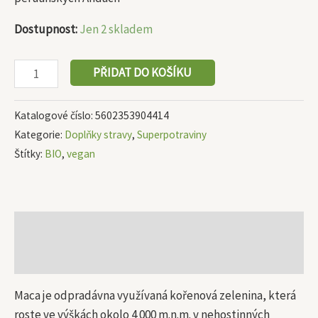
Dostupnost:
Jen 2 skladem
PŘIDAT DO KOŠÍKU
Katalogové číslo:
5602353904414
Kategorie:
Doplňky stravy
,
Superpotraviny
Štítky:
BIO
,
vegan
Popis
Další informace
Maca je odpradávna využívaná kořenová zelenina, která
roste ve výškách okolo 4 000 m.n.m. v nehostinných