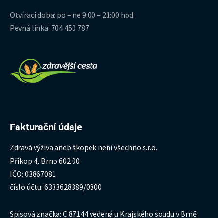
Otvírací doba: po – ne 9:00 – 21:00 hod.
Pevná linka: 704 450 787
Fakturační údaje
Zdravá výživa aneb škopek není všechno s.r.o.
Příkop 4, Brno 602 00
IČO: 03867081
číslo účtu: 6333628389/0800
Spisová značka: C 87144 vedená u Krajského soudu v Brně