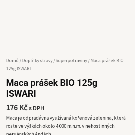
Domů
/
Doplňky stravy
/
Superpotraviny
/ Maca prášek BIO
125g ISWARI
Maca prášek BIO 125g
ISWARI
176
Kč
s DPH
Maca je odpradávna využívaná kořenová zelenina, která
roste ve výškách okolo 4 000 m.n.m. v nehostinných
peruánských Andách