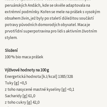
peruánských Andách, kde se skvěle adaptovala na
extrémní podmínky. Kořen se mele na prášek s vysokým
obsahem živin, jež byly po staletí důležitou součástí
potravy původních domorodých obyvatel. Maca je
prvotřídní superpotravina pro lidi s aktivním životním
stylem.
Složení
100 % bio maca prášek
Výživové hodnoty na 100 g
Energetická hodnota [kJ/kcal] 1385/328
Tuky [g] <0,5
z toho nasycené mastné kyseliny [g] <0,1
Sacharidy [g] 61,0
z toho cukry [g] 42,0