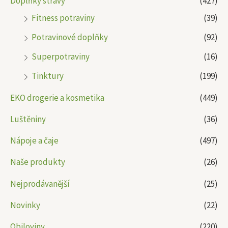
Doplňky stravy
(427)
Fitness potraviny
(39)
Potravinové doplňky
(92)
Superpotraviny
(16)
Tinktury
(199)
EKO drogerie a kosmetika
(449)
Luštěniny
(36)
Nápoje a čaje
(497)
Naše produkty
(26)
Nejprodávanější
(25)
Novinky
(22)
Obiloviny
(220)