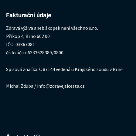
Fakturační údaje
Zdravá výživa aneb škopek není všechno s.r.o.
Příkop 4, Brno 602 00
IČO: 03867081
číslo účtu: 6333628389/0800
Spisová značka: C 87144 vedená u Krajského soudu v Brně
Michal Zduba / info@zdravejsicesta.cz