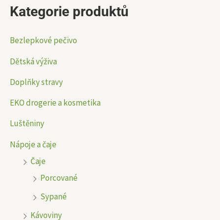
Kategorie produktů
t
á
á
:
l
l
Bezlepkové pečivo
n
n
Dětská výživa
í
í
Doplňky stravy
c
c
e
e
EKO drogerie a kosmetika
n
n
Luštěniny
a
a
Nápoje a čaje
Čaje
Porcované
Sypané
Kávoviny