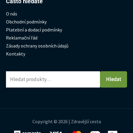
Hledat:
Často hledáte
O nás
Obchodní podmínky
Platební a dodací podmínky
Reklamační řád
Zásady ochrany osobních údajů
Kontakty
Hledat
Copyright © 2026 | Zdravější cesta