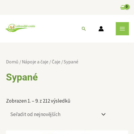
Přeskočit
na
obsah
MAI
Hledat
MEN
Sorted
by
Domů
/
Nápoje a čaje
/
Čaje
/ Sypané
latest
Sypané
Zobrazen 1. – 9. z 212 výsledků