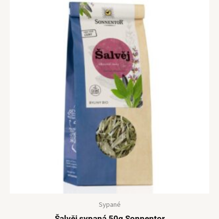
Sypané
Šalvěj sypaná 50g Sonnentor