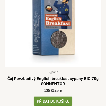
Sypané
Čaj Povzbudivý English breakfast sypaný BIO 70g
SONNENTOR
125
Kč
s DPH
PŘIDAT DO KOŠÍKU