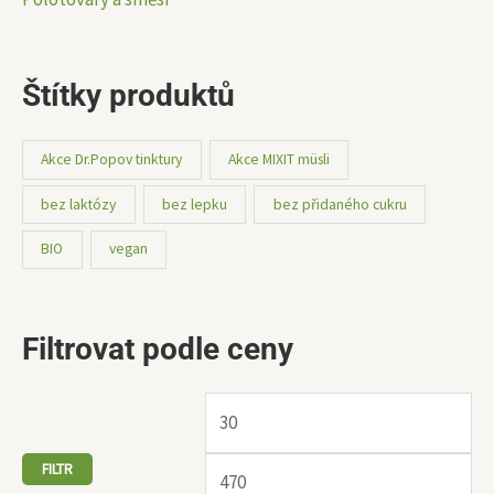
Štítky produktů
Akce Dr.Popov tinktury
Akce MIXIT müsli
bez laktózy
bez lepku
bez přidaného cukru
BIO
vegan
Filtrovat podle ceny
FILTR