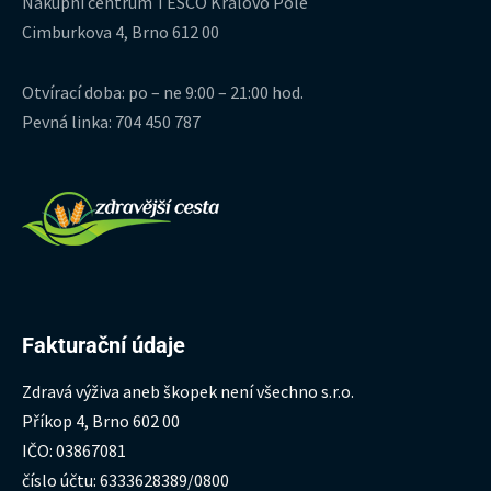
Nákupní centrum TESCO Královo Pole
Cimburkova 4, Brno 612 00
Otvírací doba: po – ne 9:00 – 21:00 hod.
Pevná linka: 704 450 787
Fakturační údaje
Zdravá výživa aneb škopek není všechno s.r.o.
Příkop 4, Brno 602 00
IČO: 03867081
číslo účtu: 6333628389/0800