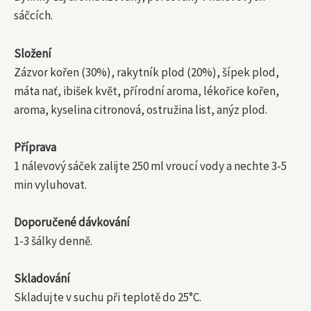
sáčcích.
Složení
Zázvor kořen (30%), rakytník plod (20%), šípek plod,
máta nať, ibišek květ, přírodní aroma, lékořice kořen,
aroma, kyselina citronová, ostružina list, anýz plod.
Příprava
1 nálevový sáček zalijte 250 ml vroucí vody a nechte 3-5
min vyluhovat.
Doporučené dávkování
1-3 šálky denně.
Skladování
Skladujte v suchu při teplotě do 25°C.