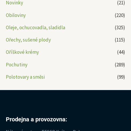
Novinky
(21)
Obiloviny
(220)
Oleje, ochucovadla, sladidla
(325)
Ořechy, sušené plody
(115)
Oříškové krémy
(44)
Pochutiny
(289)
Polotovary a směsi
(99)
Prodejna a provozovna: