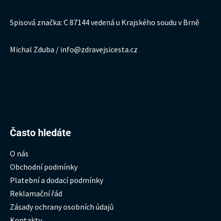
Spisová značka: C 87144 vedená u Krajského soudu v Brně
Michal Zduba / info@zdravejsicesta.cz
Hledat:
Často hledáte
O nás
Obchodní podmínky
Platební a dodací podmínky
Reklamační řád
Zásady ochrany osobních údajů
Kontakty