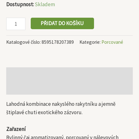
Dostupnost:
Skladem
PŘIDAT DO KOŠÍKU
Katalogové číslo:
8595178207389
Kategorie:
Porcované
Popis
Další informace
Lahodná kombinace nakyslého rakytníku a jemně
štiplavé chuti exotického zázvoru.
Zařazení
Bylinný čaj aromatizovaný, porcovaný v nálevových