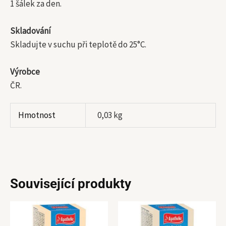
1 šálek za den.
Skladování
Skladujte v suchu při teplotě do 25°C.
Výrobce
ČR.
Hmotnost
0,03 kg
Související produkty