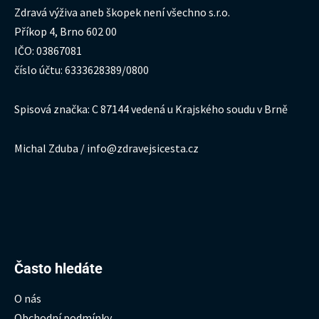
Zdravá výživa aneb škopek není všechno s.r.o.
Příkop 4, Brno 602 00
IČO: 03867081
číslo účtu: 6333628389/0800
Spisová značka: C 87144 vedená u Krajského soudu v Brně
Michal Zduba / info@zdravejsicesta.cz
Hledat:
Často hledáte
O nás
Obchodní podmínky