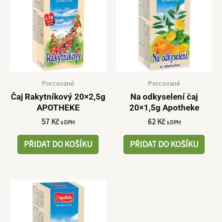
Porcované
Porcované
Čaj Rakytníkový 20×2,5g
Na odkyselení čaj
APOTHEKE
20×1,5g Apotheke
57
Kč
62
Kč
s DPH
s DPH
PŘIDAT DO KOŠÍKU
PŘIDAT DO KOŠÍKU