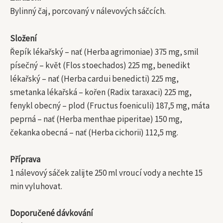
Bylinný čaj, porcovaný v nálevových sáčcích.
Složení
Řepík lékařský – nať (Herba agrimoniae) 375 mg, smil
písečný – květ (Flos stoechados) 225 mg, benedikt
lékařský – nať (Herba cardui benedicti) 225 mg,
smetanka lékařská – kořen (Radix taraxaci) 225 mg,
fenykl obecný – plod (Fructus foeniculi) 187,5 mg, máta
peprná – nať (Herba menthae piperitae) 150 mg,
čekanka obecná – nať (Herba cichorii) 112,5 mg.
Příprava
1 nálevový sáček zalijte 250 ml vroucí vody a nechte 15
min vyluhovat.
Doporučené dávkování