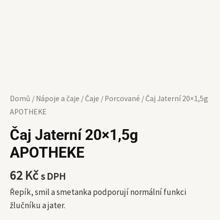
Domů
/
Nápoje a čaje
/
Čaje
/
Porcované
/ Čaj Jaterní 20×1,5g
APOTHEKE
Čaj Jaterní 20×1,5g
APOTHEKE
62
Kč
s DPH
Řepík, smil a smetanka podporují normální funkci
žlučníku a jater.