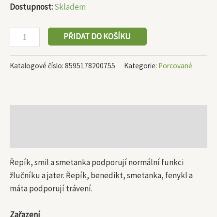
Dostupnost:
Skladem
PŘIDAT DO KOŠÍKU
Katalogové číslo:
8595178200755
Kategorie:
Porcované
Popis
Další informace
Řepík, smil a smetanka podporují normální funkci
žlučníku a jater. Řepík, benedikt, smetanka, fenykl a
máta podporují trávení.
Zařazení