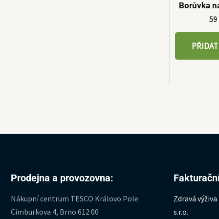
Borůvka n
59
PŘIDAT
Prodejna a provozovna:
Fakturační
Nákupní centrum TESCO Královo Pole
Zdravá výživa
Cimburkova 4, Brno 612 00
s.r.o.