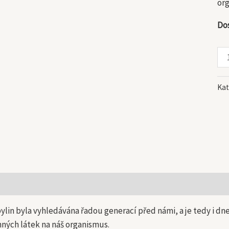
or
Do
Kat
 informace
bylin byla vyhledávána řadou generací před námi, a je tedy i d
nných látek na náš organismus.