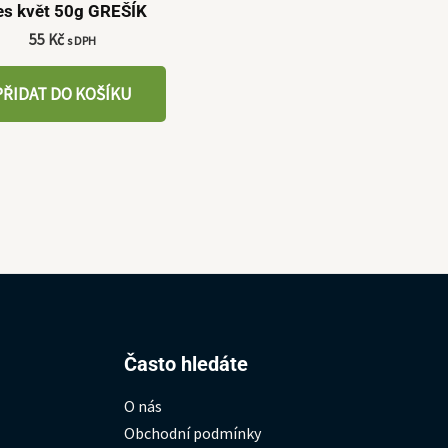
es květ 50g GREŠÍK
55
Kč
s DPH
PŘIDAT DO KOŠÍKU
Hledat:
Často hledáte
O nás
Obchodní podmínky