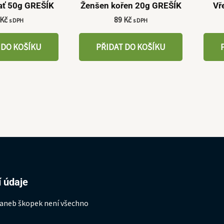
ať 50g GREŠÍK
Ženšen kořen 20g GREŠÍK
Vř
Kč
89
Kč
s DPH
s DPH
 DO KOŠÍKU
PŘIDAT DO KOŠÍKU
 údaje
 aneb škopek není všechno