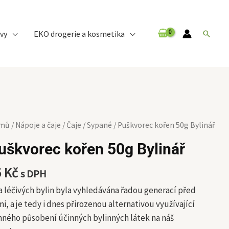
vy
EKO drogerie a kosmetika
Hledat
škvorec
mů
/
Nápoje a čaje
/
Čaje
/
Sypané
/ Puškvorec kořen 50g Bylinář
řen
uškvorec kořen 50g Bylinář
g
inář
5
Kč
s DPH
ožství
a léčivých bylin byla vyhledávána řadou generací před
i, a je tedy i dnes přirozenou alternativou využívající
ného působení účinných bylinných látek na náš