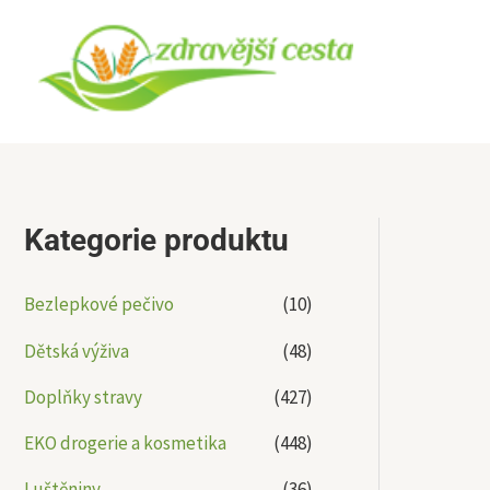
Přeskočit
na
obsah
Kategorie produktu
Bezlepkové pečivo
(10)
Dětská výživa
(48)
Doplňky stravy
(427)
EKO drogerie a kosmetika
(448)
Luštěniny
(36)