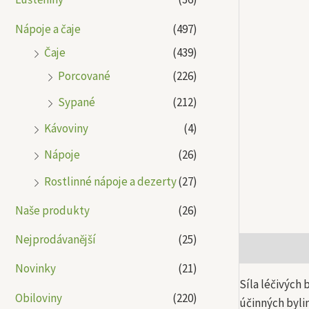
Nápoje a čaje
(497)
Čaje
(439)
Porcované
(226)
Sypané
(212)
Kávoviny
(4)
Nápoje
(26)
Rostlinné nápoje a dezerty
(27)
Naše produkty
(26)
Nejprodávanější
(25)
Popis
Další
Novinky
(21)
Síla léčivých 
Obiloviny
(220)
účinných byli