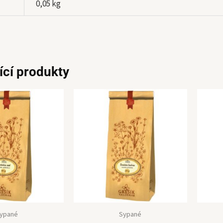
0,05 kg
ící produkty
ypané
Sypané