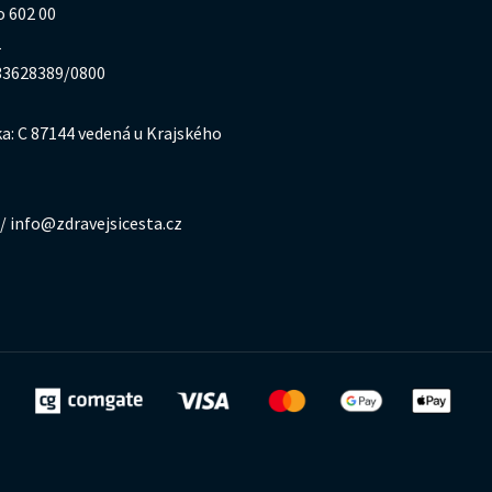
o 602 00
1
333628389/0800
a: C 87144 vedená u Krajského
/ info@zdravejsicesta.cz