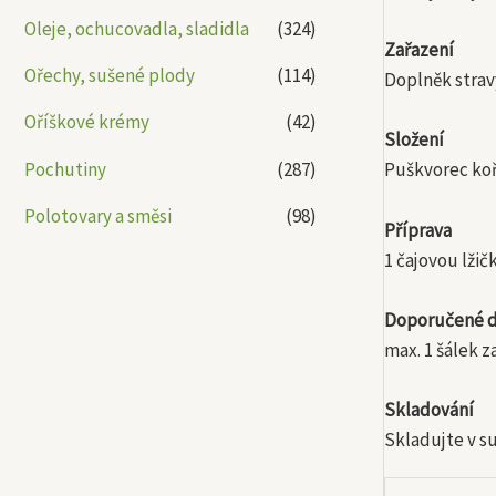
Oleje, ochucovadla, sladidla
(324)
Zařazení
Ořechy, sušené plody
(114)
Doplněk stravy
Oříškové krémy
(42)
Složení
Pochutiny
(287)
Puškvorec koř
Polotovary a směsi
(98)
Příprava
1 čajovou lžič
Doporučené d
max. 1 šálek 
Skladování
Skladujte v su