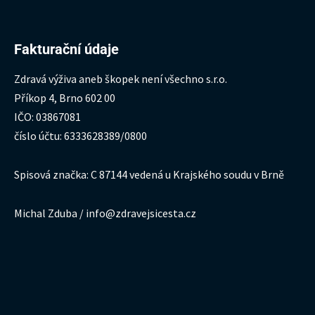
Fakturační údaje
Zdravá výživa aneb škopek není všechno s.r.o.
Příkop 4, Brno 602 00
IČO: 03867081
číslo účtu: 6333628389/0800
Spisová značka: C 87144 vedená u Krajského soudu v Brně
Michal Zduba / info@zdravejsicesta.cz