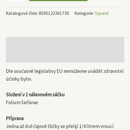
Katalogové číslo:
8595122361730
Kategorie:
Sypané
Popis
Další informace
Dle současné legislativy EU nemůžeme uvádět zdravotní
účinky bylin.
Složení v 1 nálevovém sáčku
Folium farfarae
Příprava
Jedna až dvě čajové lžičky se přelijí 1/4 litrem vroucí