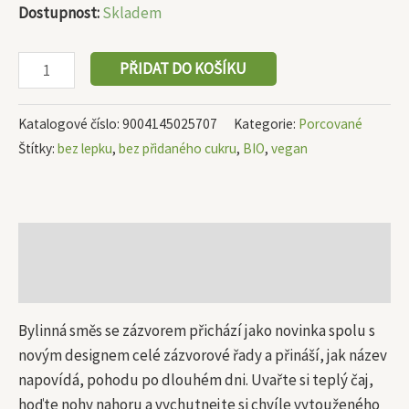
Dostupnost:
Skladem
PŘIDAT DO KOŠÍKU
Katalogové číslo:
9004145025707
Kategorie:
Porcované
Štítky:
bez lepku
,
bez přidaného cukru
,
BIO
,
vegan
Popis
Další informace
Bylinná směs se zázvorem přichází jako novinka spolu s
novým designem celé zázvorové řady a přináší, jak název
napovídá, pohodu po dlouhém dni. Uvařte si teplý čaj,
hoďte nohy nahoru a vychutnejte si chvíle vytouženého