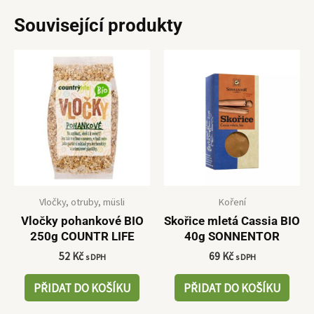
Související produkty
Vločky, otruby, müsli
Koření
Vločky pohankové BIO
Skořice mletá Cassia BIO
250g COUNTR LIFE
40g SONNENTOR
52
Kč
69
Kč
s DPH
s DPH
PŘIDAT DO KOŠÍKU
PŘIDAT DO KOŠÍKU