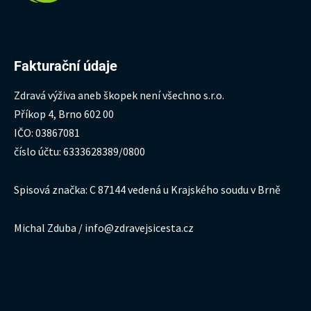
Fakturační údaje
Zdravá výživa aneb škopek není všechno s.r.o.
Příkop 4, Brno 602 00
IČO: 03867081
číslo účtu: 6333628389/0800
Spisová značka: C 87144 vedená u Krajského soudu v Brně
Michal Zduba / info@zdravejsicesta.cz