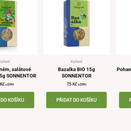
Koření
Koření
eném, salátové
Bazalka BIO 15g
Pohan
 15g SONNENTOR
SONNENTOR
Kč
75
Kč
s DPH
s DPH
 DO KOŠÍKU
PŘIDAT DO KOŠÍKU