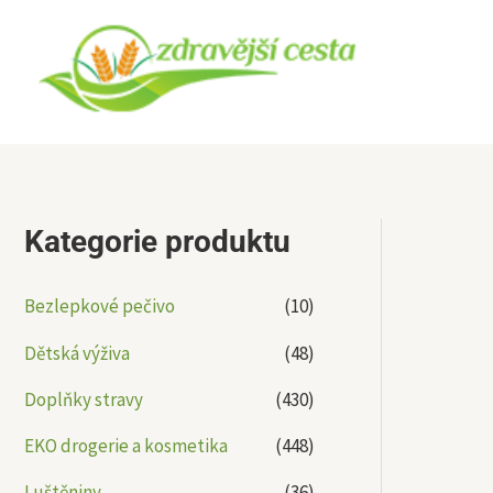
Přeskočit
na
obsah
Kategorie produktu
Bezlepkové pečivo
(10)
Dětská výživa
(48)
Doplňky stravy
(430)
EKO drogerie a kosmetika
(448)
Luštěniny
(36)