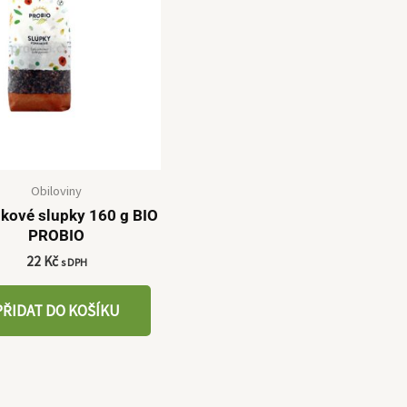
Obiloviny
kové slupky 160 g BIO
PROBIO
22
Kč
s DPH
PŘIDAT DO KOŠÍKU