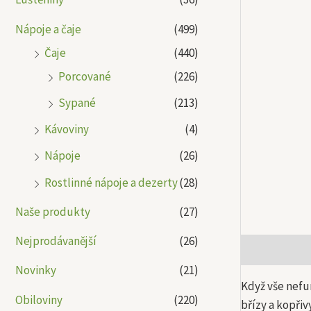
Nápoje a čaje
(499)
Čaje
(440)
Porcované
(226)
Sypané
(213)
Kávoviny
(4)
Nápoje
(26)
Rostlinné nápoje a dezerty
(28)
Naše produkty
(27)
Nejprodávanější
(26)
Popis
Další
Novinky
(21)
Když vše nefu
Obiloviny
(220)
břízy a kopři