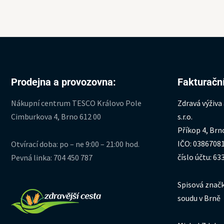
Prodejna a provozovna:
Fakturační
Nákupní centrum TESCO Královo Pole
Zdravá výživa
Cimburkova 4, Brno 612 00
s.r.o.
Příkop 4, Brn
IČO: 0386708
Otvírací doba: po – ne 9:00 – 21:00 hod.
číslo účtu: 6
Pevná linka: 704 450 787
Spisová značk
soudu v Brně