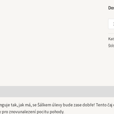
Do
Kat
Ští
 informace
nguje tak, jak má, se Šálkem úlevy bude zase dobře! Tento čaj
vy pro znovunalezení pocitu pohody.