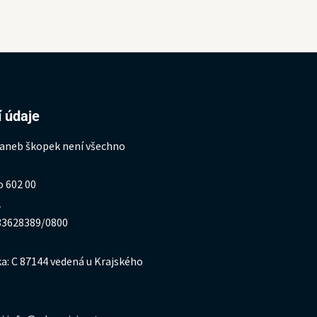
 údaje
 aneb škopek není všechno
o 602 00
1
333628389/0800
a: C 87144 vedená u Krajského