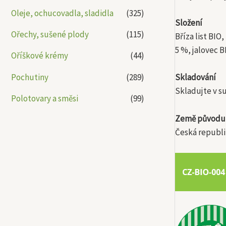
Oleje, ochucovadla, sladidla
(325)
Složení
Ořechy, sušené plody
(115)
Bříza list BI
5 %, jalovec B
Oříškové krémy
(44)
Pochutiny
(289)
Skladování
Skladujte v s
Polotovary a směsi
(99)
Země původu
Česká republi