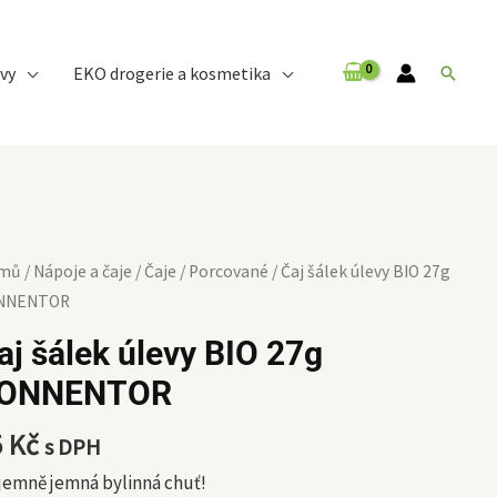
vy
EKO drogerie a kosmetika
Hledat
mů
/
Nápoje a čaje
/
Čaje
/
Porcované
/ Čaj šálek úlevy BIO 27g
ek
NNENTOR
vy
aj šálek úlevy BIO 27g
O
ONNENTOR
g
NNENTOR
5
Kč
s DPH
ožství
jemně jemná bylinná chuť!