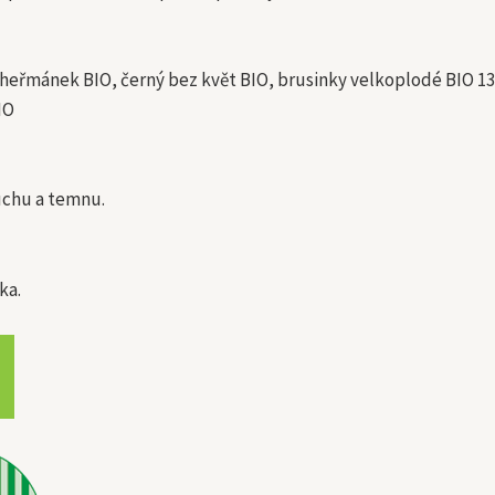
O, heřmánek BIO, černý bez květ BIO, brusinky velkoplodé BIO 1
IO
uchu a temnu.
ka.