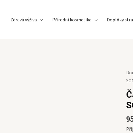
Zdravá výživa
Přírodní kosmetika
Doplňky stra
Čaj
Do
šál
SO
úle
Č
BI
S
27
SO
9
mn
Pří