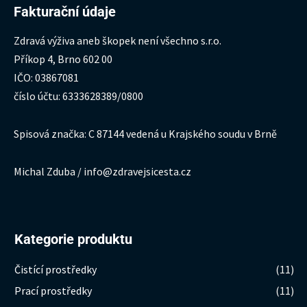
Fakturační údaje
Zdravá výživa aneb škopek není všechno s.r.o.
Příkop 4, Brno 602 00
IČO: 03867081
číslo účtu: 6333628389/0800
Spisová značka: C 87144 vedená u Krajského soudu v Brně
Michal Zduba / info@zdravejsicesta.cz
Kategorie produktu
Čistící prostředky
(11)
Prací prostředky
(11)