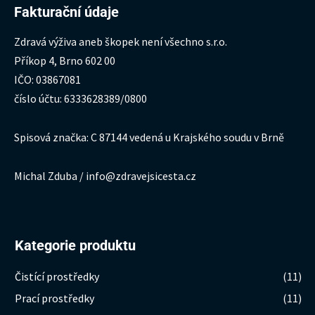
Fakturační údaje
Zdravá výživa aneb škopek není všechno s.r.o.
Příkop 4, Brno 602 00
IČO: 03867081
číslo účtu: 6333628389/0800
Spisová značka: C 87144 vedená u Krajského soudu v Brně
Michal Zduba / info@zdravejsicesta.cz
Kategorie produktu
Čistící prostředky
(11)
Prací prostředky
(11)