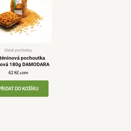
Slané pochutiny
těninová pochoutka
hová 180g DAMODARA
62
Kč
s DPH
PŘIDAT DO KOŠÍKU