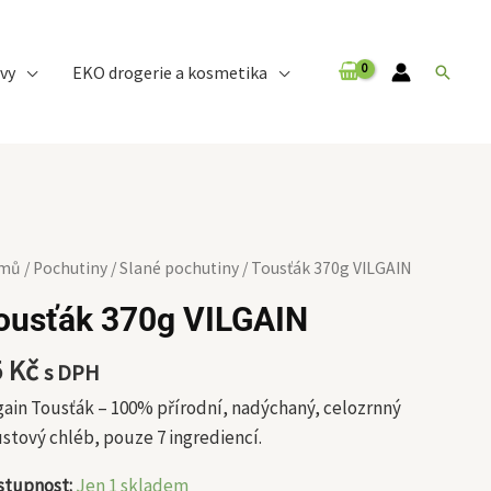
vy
EKO drogerie a kosmetika
Hledat
usťák
mů
/
Pochutiny
/
Slané pochutiny
/ Tousťák 370g VILGAIN
0g
ousťák 370g VILGAIN
LGAIN
ožství
5
Kč
s DPH
gain Tousťák ⁠–⁠ 100% přírodní, nadýchaný, celozrnný
stový chléb, pouze 7 ingrediencí.
stupnost:
Jen 1 skladem