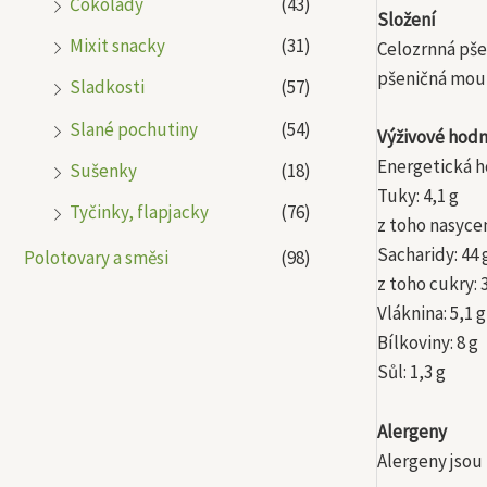
Čokolády
(43)
Složení
Mixit snacky
(31)
Celozrnná pše
pšeničná mouk
Sladkosti
(57)
Slané pochutiny
(54)
Výživové hodn
Energetická h
Sušenky
(18)
Tuky: 4,1 g
Tyčinky, flapjacky
(76)
z toho nasycen
Sacharidy: 44 
Polotovary a směsi
(98)
z toho cukry: 
Vláknina: 5,1 g
Bílkoviny: 8 g
Sůl: 1,3 g
Alergeny
Alergeny jsou