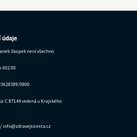
 údaje
 aneb škopek není všechno
o 602 00
1
333628389/0800
a: C 87144 vedená u Krajského
/ info@zdravejsicesta.cz