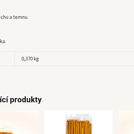
uchu a temnu.
ka.
0,370 kg
ící produkty