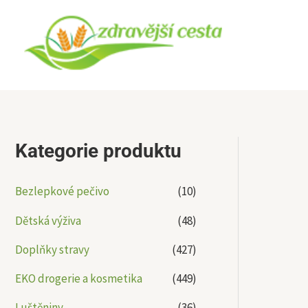
Přeskočit
na
obsah
Kategorie produktu
Bezlepkové pečivo
(10)
Dětská výživa
(48)
Doplňky stravy
(427)
EKO drogerie a kosmetika
(449)
Luštěniny
(36)