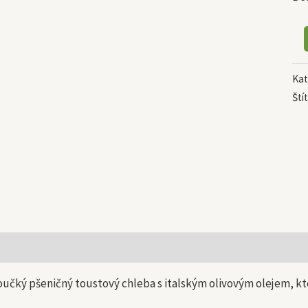
Kat
Ští
 informace
učký pšeničný toustový chleba s italským olivovým olejem, kt