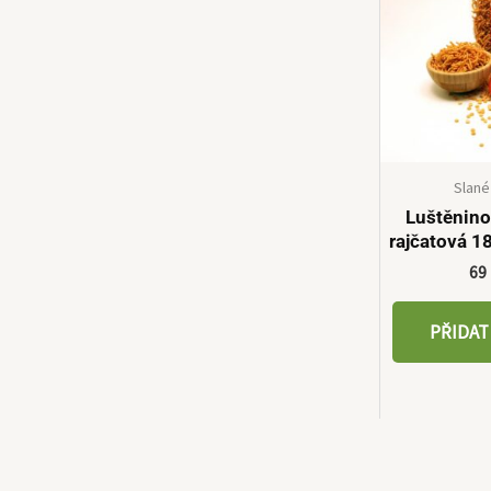
Slané
Luštěnin
rajčatová 
69
PŘIDAT