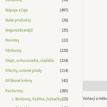
Nápoje a čaje
(497)
Naše produkty
(26)
Nejprodávanější
(25)
Novinky
(22)
Obiloviny
(220)
Oleje, ochucovadla, sladidla
(324)
Ořechy, sušené plody
(114)
Oříškové krémy
(42)
Popis
Další
Pochutiny
(285)
Voňavý a měko
Bonbony, lízátka, žvýkačky
(15)