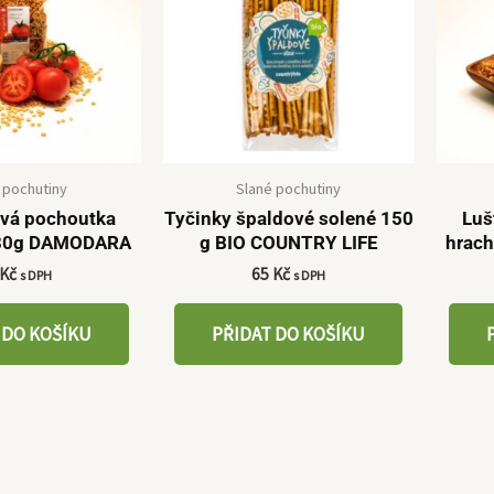
 pochutiny
Slané pochutiny
ová pochoutka
Tyčinky špaldové solené 150
Luš
180g DAMODARA
g BIO COUNTRY LIFE
hrac
Kč
65
Kč
s DPH
s DPH
 DO KOŠÍKU
PŘIDAT DO KOŠÍKU