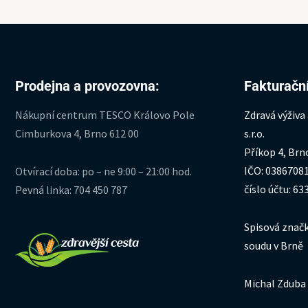
Prodejna a provozovna:
Fakturační
Nákupní centrum TESCO Královo Pole
Zdravá výživa
Cimburkova 4, Brno 612 00
s.r.o.
Příkop 4, Brn
IČO: 0386708
Otvírací doba: po – ne 9:00 – 21:00 hod.
číslo účtu: 6
Pevná linka: 704 450 787
Spisová značk
soudu v Brně
Michal Zduba 