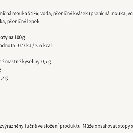
ničná mouka 54 %, voda, pšeničný kvásek (pšeničná mouka, voda)
a, pšeničný lepek.
oty na 100 g
odnota 1077 kJ / 255 kcal
é mastné kyseliny: 0,7 g
g
3,3 g
 zvýrazněny tučně ve složení produktu. Může obsahovat stopy 