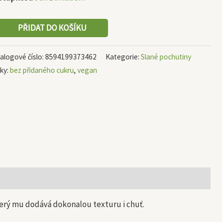
PŘIDAT DO KOŠÍKU
alogové číslo:
8594199373462
Kategorie:
Slané pochutiny
tky:
bez přidaného cukru
,
vegan
erý mu dodává dokonalou texturu i chuť.