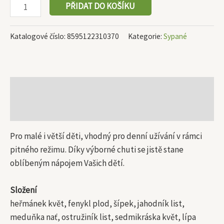
PŘIDAT DO KOŠÍKU
Katalogové číslo:
8595122310370
Kategorie:
Sypané
Popis
Další informace
Pro malé i větší děti, vhodný pro denní užívání v rámci
pitného režimu. Díky výborné chuti se jistě stane
oblíbeným nápojem Vašich dětí.
Složení
heřmánek květ, fenykl plod, šípek, jahodník list,
meduňka nať, ostružiník list, sedmikráska květ, lípa