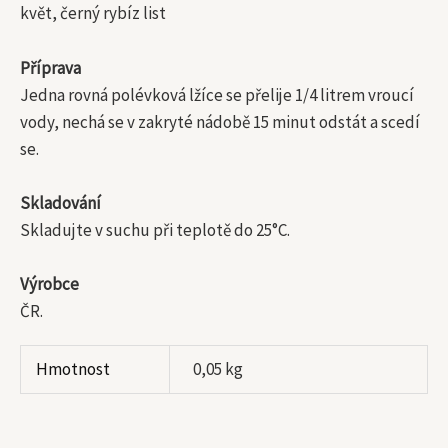
květ, černý rybíz list
Příprava
Jedna rovná polévková lžíce se přelije 1/4 litrem vroucí
vody, nechá se v zakryté nádobě 15 minut odstát a scedí
se.
Skladování
Skladujte v suchu při teplotě do 25°C.
Výrobce
ČR.
Hmotnost
0,05 kg