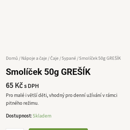
Domů
/
Nápoje a čaje
/
Čaje
/
Sypané
/ Smolíček 50g GREŠÍK
Smolíček 50g GREŠÍK
65
Kč
s DPH
Pro malé i větší děti, vhodný pro denní užívání v rámci
pitného režimu.
Dostupnost:
Skladem