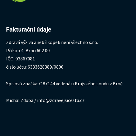
Fakturační údaje
Zdravá výživa aneb škopek není všechno s.r.o.
Příkop 4, Brno 602 00
IČO: 03867081
číslo účtu: 6333628389/0800
Spisová značka: C 87144 vedená u Krajského soudu v Brně
Michal Zduba / info@zdravejsicesta.cz