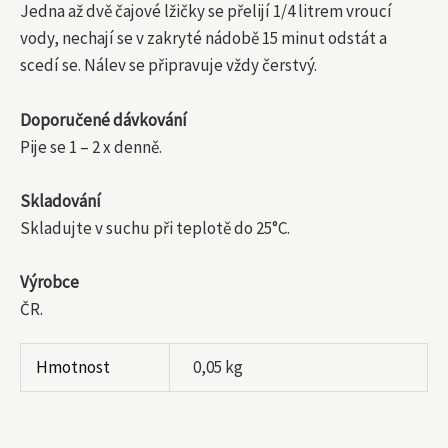
Jedna až dvě čajové lžičky se přelijí 1/4 litrem vroucí
vody, nechají se v zakryté nádobě 15 minut odstát a
scedí se. Nálev se připravuje vždy čerstvý.
Doporučené dávkování
Pije se 1 – 2 x denně.
Skladování
Skladujte v suchu při teplotě do 25°C.
Výrobce
ČR.
Hmotnost
0,05 kg