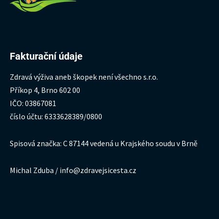
Fakturační údaje
Zdravá výživa aneb škopek není všechno s.r.o.
Příkop 4, Brno 602 00
IČO: 03867081
číslo účtu: 6333628389/0800
Spisová značka: C 87144 vedená u Krajského soudu v Brně
Michal Zduba / info@zdravejsicesta.cz