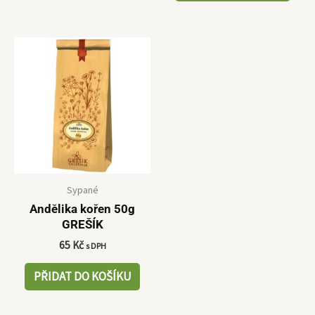
Sypané
Andělika kořen 50g
GREŠÍK
65
Kč
s DPH
PŘIDAT DO KOŠÍKU