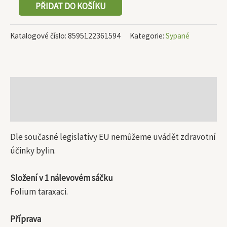
PŘIDAT DO KOŠÍKU
Katalogové číslo:
8595122361594
Kategorie:
Sypané
Popis
Další informace
Dle současné legislativy EU nemůžeme uvádět zdravotní
účinky bylin.
Složení v 1 nálevovém sáčku
Folium taraxaci.
Příprava