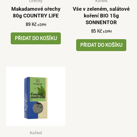
Ořechy
Koření
Makadamové ořechy
Vše v zeleném, salátové
80g COUNTRY LIFE
koření BIO 15g
SONNENTOR
89
Kč
s DPH
85
Kč
s DPH
PŘIDAT DO KOŠÍKU
PŘIDAT DO KOŠÍKU
Koření