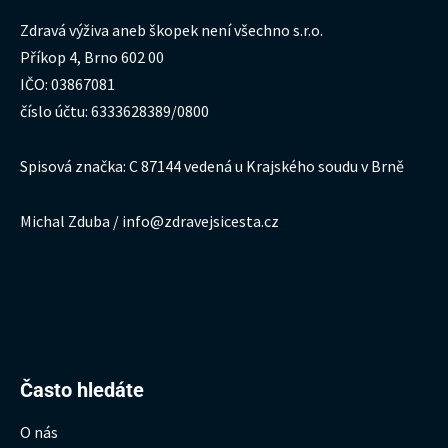
Zdravá výživa aneb škopek není všechno s.r.o.
Příkop 4, Brno 602 00
IČO: 03867081
číslo účtu: 6333628389/0800
Spisová značka: C 87144 vedená u Krajského soudu v Brně
Michal Zduba / info@zdravejsicesta.cz
Hledat:
Často hledáte
O nás