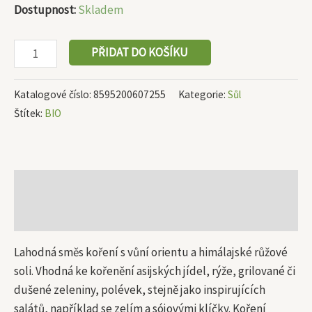
Dostupnost:
Skladem
PŘIDAT DO KOŠÍKU
Katalogové číslo:
8595200607255
Kategorie:
Sůl
Štítek:
BIO
Popis
Další informace
Lahodná směs koření s vůní orientu a himálajské růžové
soli. Vhodná ke kořenění asijských jídel, rýže, grilované či
dušené zeleniny, polévek, stejně jako inspirujících
salátů, například se zelím a sójovými klíčky. Koření