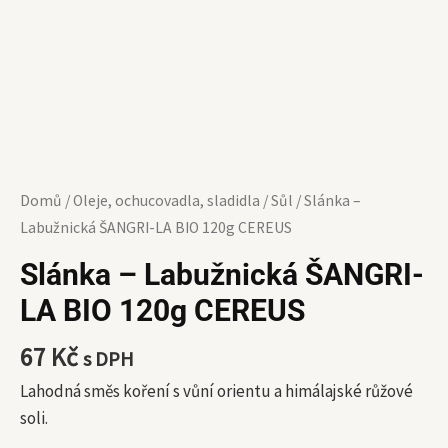
Domů
/
Oleje, ochucovadla, sladidla
/
Sůl
/ Slánka –
Labužnická ŠANGRI-LA BIO 120g CEREUS
Slánka – Labužnická ŠANGRI-
LA BIO 120g CEREUS
67
Kč
s DPH
Lahodná směs koření s vůní orientu a himálajské růžové
soli.