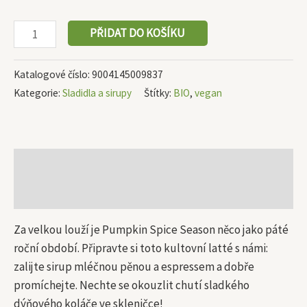
PŘIDAT DO KOŠÍKU
Katalogové číslo:
9004145009837
Kategorie:
Sladidla a sirupy
Štítky:
BIO
,
vegan
Popis
Další informace
Za velkou louží je Pumpkin Spice Season něco jako páté
roční období. Připravte si toto kultovní latté s námi:
zalijte sirup mléčnou pěnou a espressem a dobře
promíchejte. Nechte se okouzlit chutí sladkého
dýňového koláče ve skleničce!