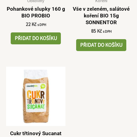
Obiloviny
Koření
Pohankové slupky 160 g
Vše v zeleném, salátové
BIO PROBIO
koření BIO 15g
SONNENTOR
22
Kč
s DPH
85
Kč
s DPH
PŘIDAT DO KOŠÍKU
PŘIDAT DO KOŠÍKU
Cukr třtinový Sucanat