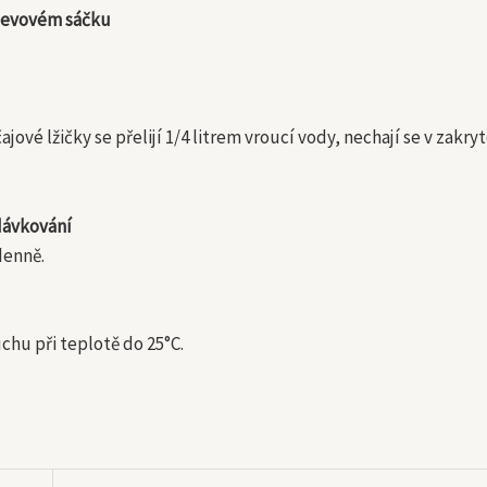
álevovém sáčku
ajové lžičky se přelijí 1/4 litrem vroucí vody, nechají se v zakr
ávkování
 denně.
chu při teplotě do 25°C.