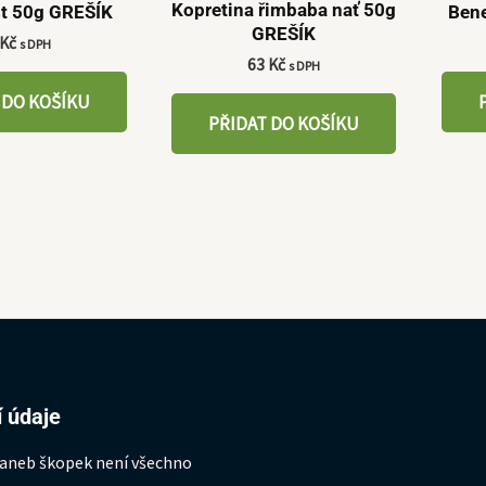
Kopretina řimbaba nať 50g
st 50g GREŠÍK
Bene
GREŠÍK
Kč
s DPH
63
Kč
s DPH
 DO KOŠÍKU
PŘIDAT DO KOŠÍKU
 údaje
 aneb škopek není všechno