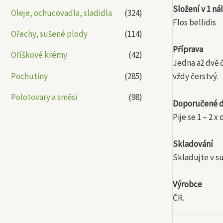
Složení v 1 n
Oleje, ochucovadla, sladidla
(324)
Flos bellidis
Ořechy, sušené plody
(114)
Příprava
Oříškové krémy
(42)
Jedna až dvě č
Pochutiny
(285)
vždy čerstvý.
Polotovary a směsi
(98)
Doporučené d
Pije se 1 – 2 x
Skladování
Skladujte v su
Výrobce
ČR.