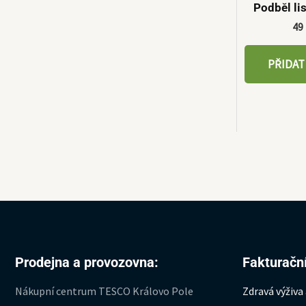
Podběl li
49
PŘIDAT
Prodejna a provozovna:
Fakturační
Nákupní centrum TESCO Královo Pole
Zdravá výživa