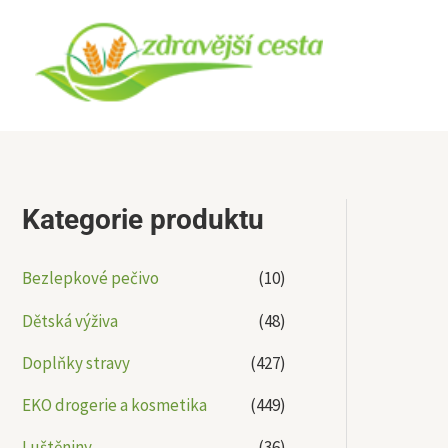
Přeskočit
na
obsah
Kategorie produktu
Bezlepkové pečivo
(10)
Dětská výživa
(48)
Doplňky stravy
(427)
EKO drogerie a kosmetika
(449)
Luštěniny
(36)