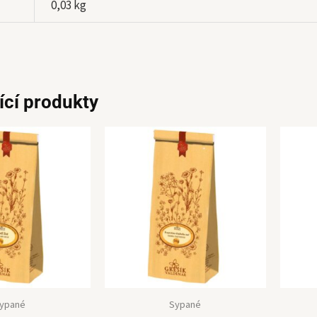
0,03 kg
ící produkty
ypané
Sypané