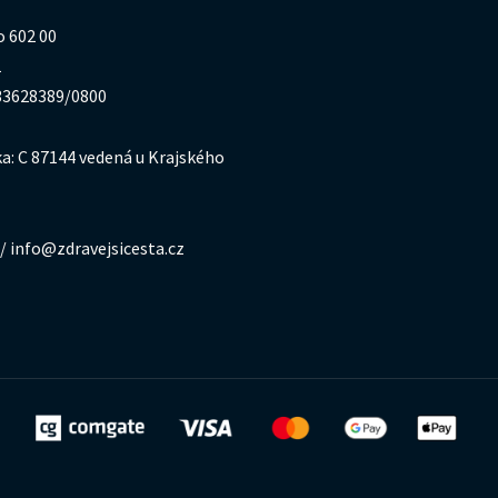
o 602 00
1
333628389/0800
a: C 87144 vedená u Krajského
/ info@zdravejsicesta.cz