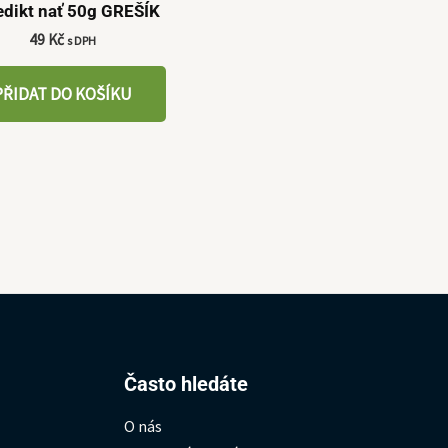
dikt nať 50g GREŠÍK
49
Kč
s DPH
PŘIDAT DO KOŠÍKU
Hledat:
Často hledáte
O nás