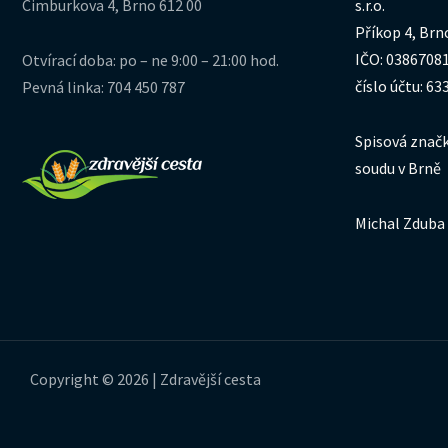
Cimburkova 4, Brno 612 00
s.r.o.
Příkop 4, Brn
IČO: 0386708
Otvírací doba: po – ne 9:00 – 21:00 hod.
číslo účtu: 6
Pevná linka: 704 450 787
Spisová značk
soudu v Brně
Michal Zduba 
Copyright © 2026 | Zdravější cesta