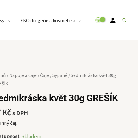
vy
EKO drogerie a kosmetika
Hledat
dmikráska
mů
/
Nápoje a čaje
/
Čaje
/
Sypané
/ Sedmikráska květ 30g
t
EŠÍK
g
edmikráska květ 30g GREŠÍK
EŠÍK
ožství
7
Kč
s DPH
inný čaj.
stupnost:
Skladem