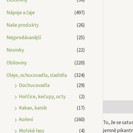
Nápoje a čaje
(497)
Naše produkty
(26)
Nejprodávanější
(25)
Novinky
(22)
Obiloviny
(220)
Oleje, ochucovadla, sladidla
(324)
Dochucovadla
(29)
Hořčice, kečupy, octy
(2)
Popis
Další
Kakao, karob
(17)
Koření
(160)
To, že se sat
jemně pikantn
Mořské řasy
(4)