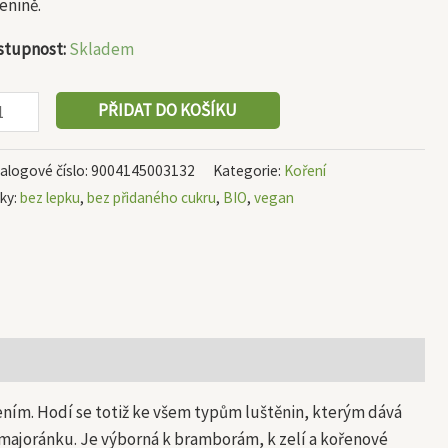
enině.
stupnost:
Skladem
PŘIDAT DO KOŠÍKU
alogové číslo:
9004145003132
Kategorie:
Koření
tky:
bez lepku
,
bez přidaného cukru
,
BIO
,
vegan
pením. Hodí se totiž ke všem typům luštěnin, kterým dává
 majoránku. Je výborná k bramborám, k zelí a kořenové