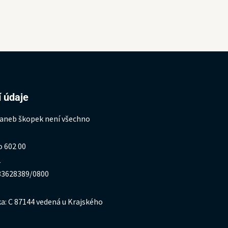
 údaje
 aneb škopek není všechno
o 602 00
1
333628389/0800
a: C 87144 vedená u Krajského