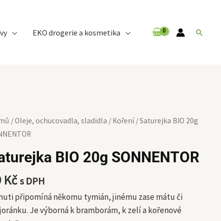
vy
EKO drogerie a kosmetika
Hledat
urejka
mů
/
Oleje, ochucovadla, sladidla
/
Koření
/ Saturejka BIO 20g
O
NNENTOR
g
aturejka BIO 20g SONNENTOR
NNENTOR
ožství
9
Kč
s DPH
huti připomíná někomu tymián, jinému zase mátu či
oránku. Je výborná k bramborám, k zelí a kořenové