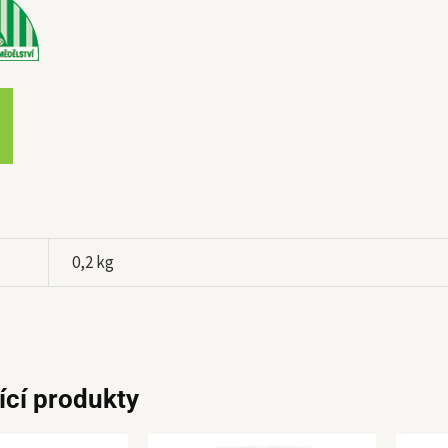
0,2 kg
ící produkty