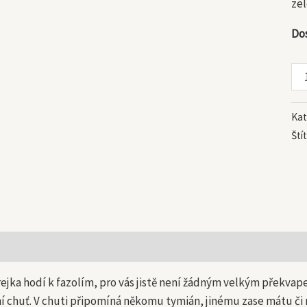
zel
Do
Kat
Ští
 informace
urejka hodí k fazolím, pro vás jistě není žádným velkým překva
í chuť. V chuti připomíná někomu tymián, jinému zase mátu či