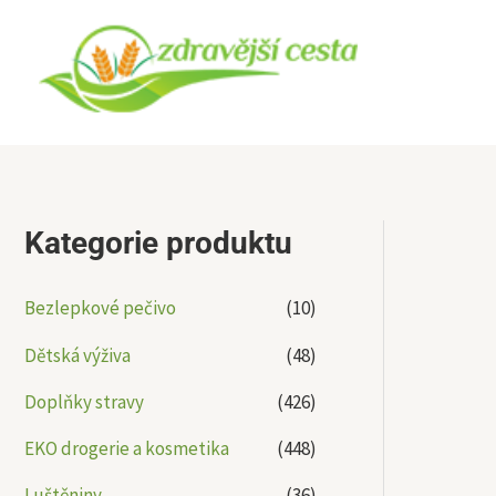
Přeskočit
na
obsah
Kategorie produktu
Bezlepkové pečivo
(10)
Dětská výživa
(48)
Doplňky stravy
(426)
EKO drogerie a kosmetika
(448)
Luštěniny
(36)