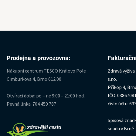
Prodejna a provozovna:
Fakturační
Nákupní centrum TESCO Královo Pole
Zdravá výživa
Cimburkova 4, Brno 612 00
s.r.o.
Příkop 4, Brn
IČO: 0386708
Otvírací doba: po – ne 9:00 – 21:00 hod.
číslo účtu: 6
Pevná linka: 704 450 787
Spisová značk
soudu v Brně