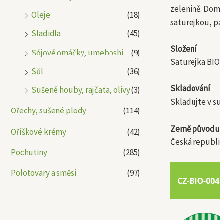
zelenině. Domi
Oleje
(18)
saturejkou, p
Sladidla
(45)
Složení
Sójové omáčky, umeboshi
(9)
Saturejka BIO
Sůl
(36)
Skladování
Sušené houby, rajčata, olivy
(3)
Skladujte v s
Ořechy, sušené plody
(114)
Země původu
Oříškové krémy
(42)
Česká republi
Pochutiny
(285)
Polotovary a směsi
(97)