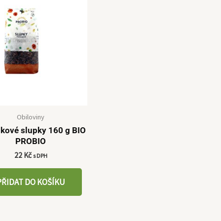
Obiloviny
kové slupky 160 g BIO
PROBIO
22
Kč
s DPH
PŘIDAT DO KOŠÍKU