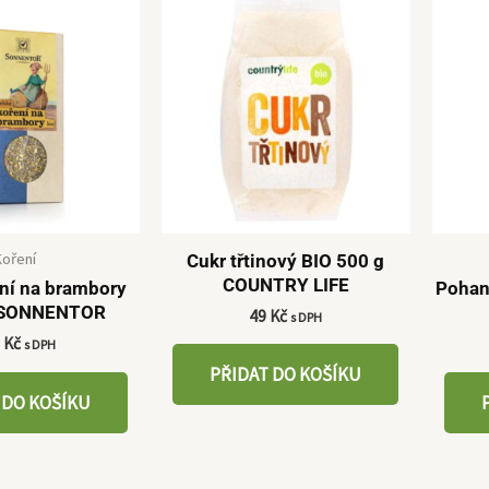
Koření
Cukr třtinový BIO 500 g
COUNTRY LIFE
ení na brambory
Pohan
 SONNENTOR
49
Kč
s DPH
5
Kč
s DPH
PŘIDAT DO KOŠÍKU
 DO KOŠÍKU