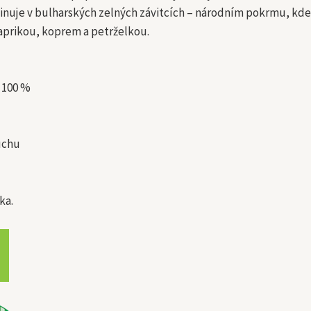
nuje v bulharských zelných závitcích – národním pokrmu, kde se
aprikou, koprem a petrželkou.
 100 %
uchu
ka.