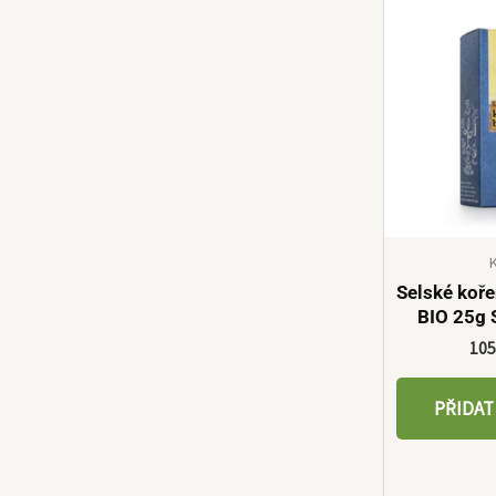
Selské koř
BIO 25g
10
PŘIDAT