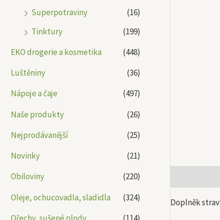
Superpotraviny
(16)
Tinktury
(199)
EKO drogerie a kosmetika
(448)
Luštěniny
(36)
Nápoje a čaje
(497)
Naše produkty
(26)
Nejprodávanější
(25)
Novinky
(21)
Obiloviny
(220)
Popis
Další
Oleje, ochucovadla, sladidla
(324)
Doplněk strav
Ořechy, sušené plody
(114)