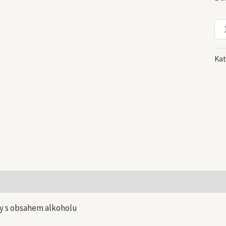
Kat
 informace
y s obsahem alkoholu