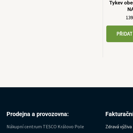
Tykev obe
N
13
PŘIDAT
Prodejna a provozovna:
Fakturační
Nákupní centrum TESCO Královo Pole
Zdravá výživa