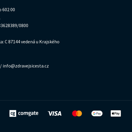
o 602 00
1
333628389/0800
a: C 87144 vedená u Krajského
/ info@zdravejsicesta.cz