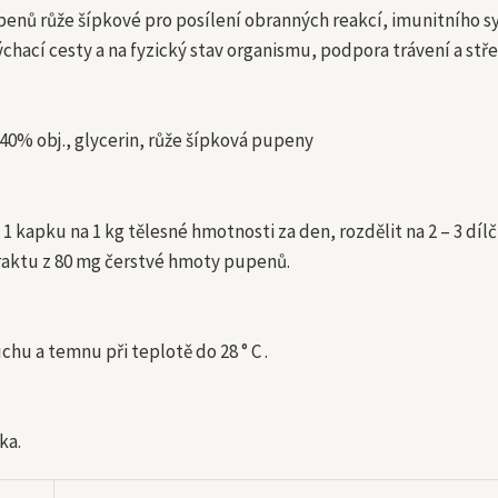
penů růže šípkové pro posílení obranných reakcí, imunitního 
chací cesty a na fyzický stav organismu, podpora trávení a stř
 40% obj., glycerin, růže šípková pupeny
1 kapku na 1 kg tělesné hmotnosti za den, rozdělit na 2 – 3 díl
aktu z 80 mg čerstvé hmoty pupenů.
chu a temnu při teplotě do 28 ° C .
ka.