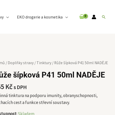
vy
EKO drogerie a kosmetika
Hledat
že
mů
/
Doplňky stravy
/
Tinktury
/ Růže šípková P41 50ml NADĚJE
ková
ůže šípková P41 50ml NADĚJE
1
ml
65
Kč
s DPH
DĚJE
inná tinktura na podporu imunity, obranyschopnosti,
ožství
hacích cest a funkce střevní soustavy.
stupnost:
Skladem