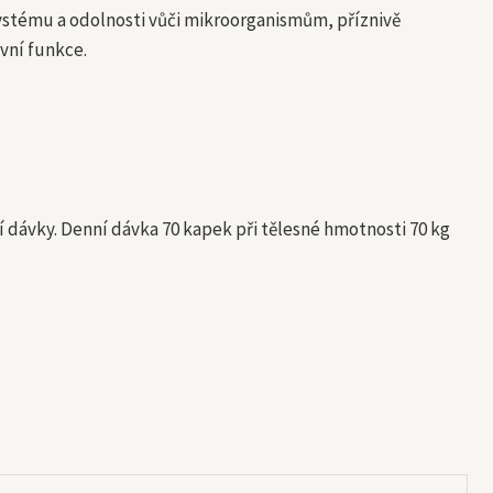
systému a odolnosti vůči mikroorganismům, příznivě
evní funkce.
čí dávky. Denní dávka 70 kapek při tělesné hmotnosti 70 kg