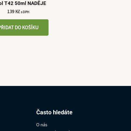
ol T42 50ml NADĚJE
139
Kč
s DPH
PŘIDAT DO KOŠÍKU
Hledat:
Často hledáte
O nás