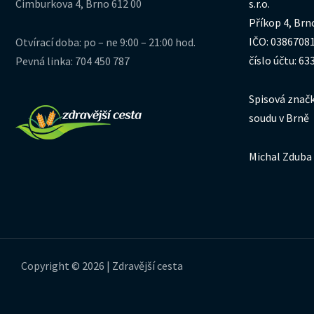
Cimburkova 4, Brno 612 00
s.r.o.
Příkop 4, Brn
IČO: 0386708
Otvírací doba: po – ne 9:00 – 21:00 hod.
číslo účtu: 6
Pevná linka: 704 450 787
Spisová značk
soudu v Brně
Michal Zduba 
Copyright © 2026 | Zdravější cesta