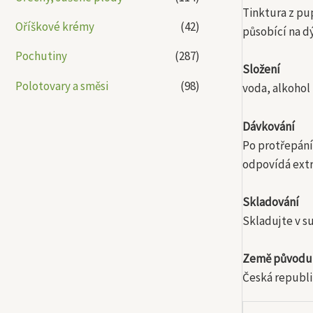
Tinktura z pu
Oříškové krémy
(42)
působící na dý
Pochutiny
(287)
Složení
Polotovary a směsi
(98)
voda, alkohol
Dávkování
Po protřepání 
odpovídá extr
Skladování
Skladujte v su
Země původu
Česká republi