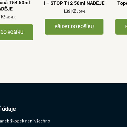
cná T54 50ml
I – STOP T12 50ml NADĚJE
Top
ADĚJE
139
Kč
s DPH
9
Kč
s DPH
PŘIDAT DO KOŠÍKU
 DO KOŠÍKU
 údaje
 aneb škopek není všechno