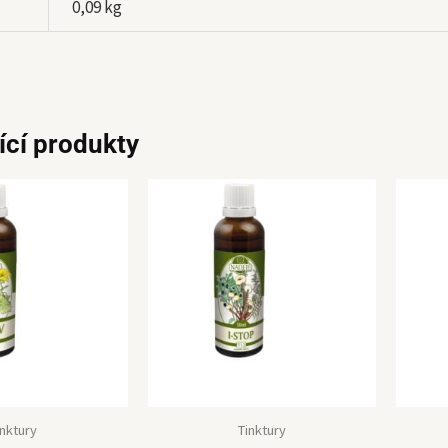
0,09 kg
ící produkty
inktury
Tinktury