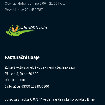
Otvírací doba: po – ne 9:00 – 21:00 hod.
Pevná linka: 704 450 787
Fakturační údaje
Zdravá výživa aneb škopek není všechno s.r.o.
Příkop 4, Brno 602 00
IČO: 03867081
číslo účtu: 6333628389/0800
Spisová značka: C 87144 vedená u Krajského soudu v Brně