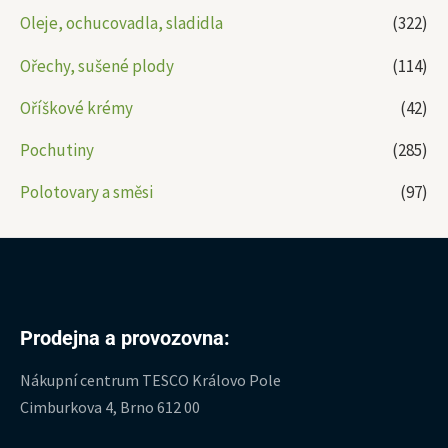
Oleje, ochucovadla, sladidla
(322)
Ořechy, sušené plody
(114)
Oříškové krémy
(42)
Pochutiny
(285)
Polotovary a směsi
(97)
Prodejna a provozovna:
Nákupní centrum TESCO Královo Pole
Cimburkova 4, Brno 612 00