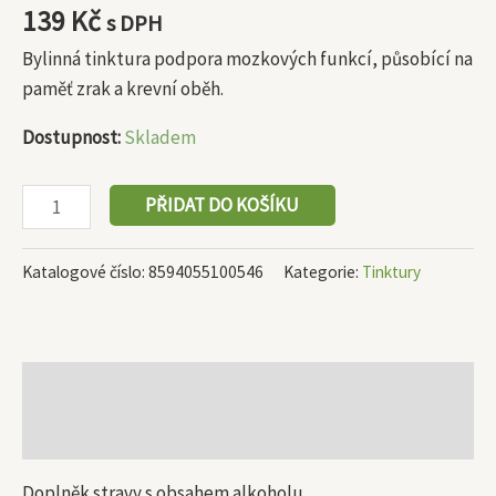
139
Kč
s DPH
Bylinná tinktura podpora mozkových funkcí, působící na
paměť zrak a krevní oběh.
Dostupnost:
Skladem
PŘIDAT DO KOŠÍKU
Katalogové číslo:
8594055100546
Kategorie:
Tinktury
Popis
Další informace
Doplněk stravy s obsahem alkoholu