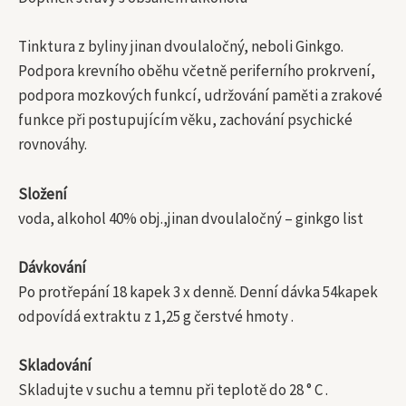
Tinktura z byliny jinan dvoulaločný, neboli Ginkgo.
Podpora krevního oběhu včetně periferního prokrvení,
podpora mozkových funkcí, udržování paměti a zrakové
funkce při postupujícím věku, zachování psychické
rovnováhy.
Složení
voda, alkohol 40% obj.,jinan dvoulaločný – ginkgo list
Dávkování
Po protřepání 18 kapek 3 x denně. Denní dávka 54kapek
odpovídá extraktu z 1,25 g čerstvé hmoty .
Skladování
Skladujte v suchu a temnu při teplotě do 28 ° C .