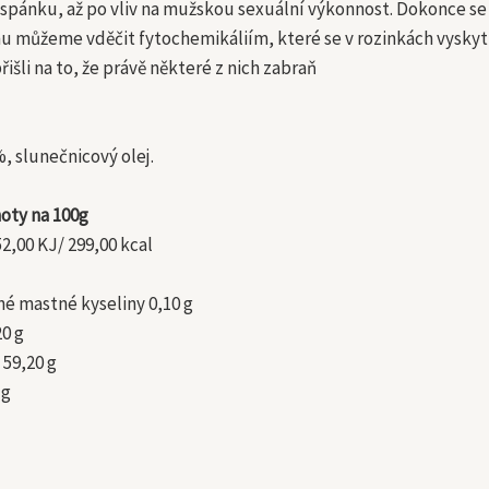
spánku, až po vliv na mužskou sexuální výkonnost. Dokonce se z
u můžeme vděčit fytochemikáliím, které se v rozinkách vyskytu
řišli na to, že právě některé z nich zabraň
, slunečnicový olej.
oty na 100g
2,00 KJ/ 299,00 kcal
né mastné kyseliny 0,10 g
20 g
 59,20 g
 g