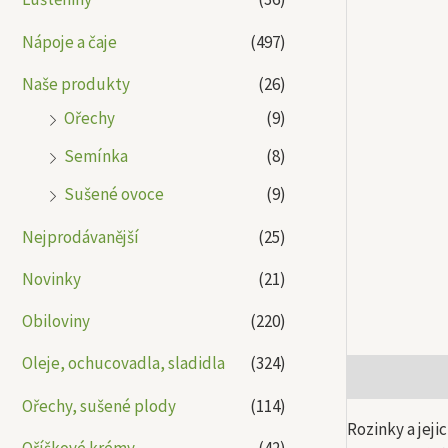
Nápoje a čaje
(497)
Naše produkty
(26)
Ořechy
(9)
Semínka
(8)
Sušené ovoce
(9)
Nejprodávanější
(25)
Novinky
(21)
Obiloviny
(220)
Oleje, ochucovadla, sladidla
(324)
Popis
Další
Ořechy, sušené plody
(114)
Rozinky a jeji
Oříškové krémy
(42)