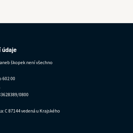
 údaje
 aneb škopek není všechno
o 602 00
1
333628389/0800
a: C 87144 vedená u Krajského