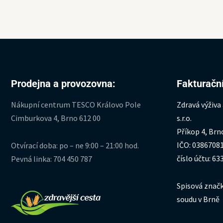
Prodejna a provozovna:
Fakturační
Nákupní centrum TESCO Královo Pole
Zdravá výživa
Cimburkova 4, Brno 612 00
s.r.o.
Příkop 4, Brn
IČO: 0386708
Otvírací doba: po – ne 9:00 – 21:00 hod.
číslo účtu: 6
Pevná linka: 704 450 787
Spisová značk
soudu v Brně