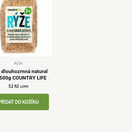
Rýže
 dlouhozrnná natural
 500g COUNTRY LIFE
52
Kč
s DPH
PŘIDAT DO KOŠÍKU