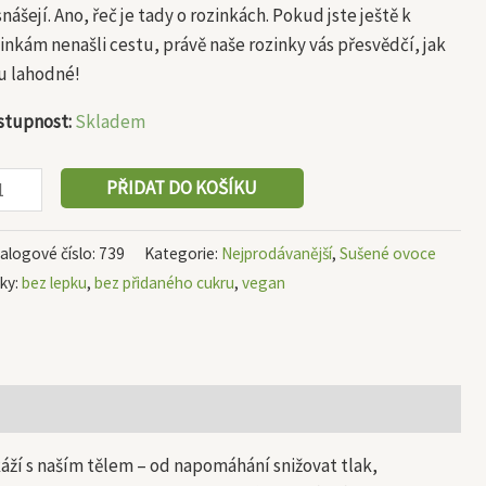
nášejí. Ano, řeč je tady o rozinkách. Pokud jste ještě k
inkám nenašli cestu, právě naše rozinky vás přesvědčí, jak
u lahodné!
stupnost:
Skladem
PŘIDAT DO KOŠÍKU
alogové číslo:
739
Kategorie:
Nejprodávanější
,
Sušené ovoce
tky:
bez lepku
,
bez přidaného cukru
,
vegan
okáží s naším tělem – od napomáhání snižovat tlak,