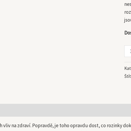
nes
roz
jso
Do
Kat
Ští
 informace
ch vliv na zdraví. Popravdě, je toho opravdu dost, co rozinky d