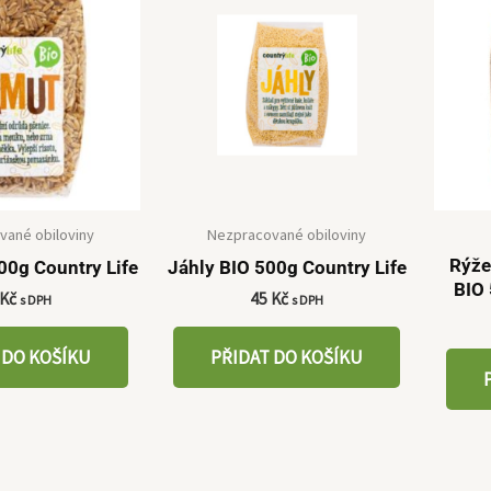
vané obiloviny
Nezpracované obiloviny
Rýže
00g Country Life
Jáhly BIO 500g Country Life
BIO
Kč
45
Kč
s DPH
s DPH
 DO KOŠÍKU
PŘIDAT DO KOŠÍKU