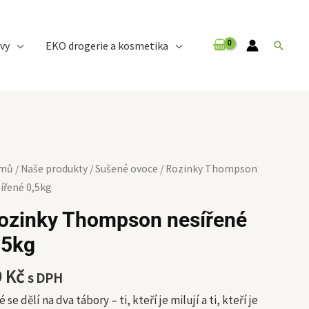
vy
EKO drogerie a kosmetika
Hledat
zinky
mů
/
Naše produkty
/
Sušené ovoce
/ Rozinky Thompson
ompson
ířené 0,5kg
ířené
ozinky Thompson nesířené
kg
,5kg
ožství
9
Kč
s DPH
é se dělí na dva tábory – ti, kteří je milují a ti, kteří je