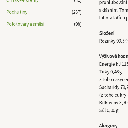
prohlubování 
a dásním. Tom
Pochutiny
(287)
laboratořích p
Polotovary a směsi
(98)
Složení
Rozinky 99,5 %
Výživové hodn
Energie kJ 125
Tuky 0,46 g
z toho nasyce
Sacharidy 79,
(z toho cukry)
Bílkoviny 3,70
Sůl 0,00 g
Alergeny