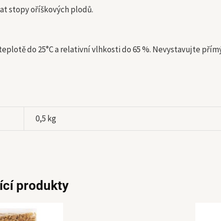
t stopy oříškových plodů.
 teplotě do 25°C a relativní vlhkosti do 65 %. Nevystavujte p
0,5 kg
ící produkty