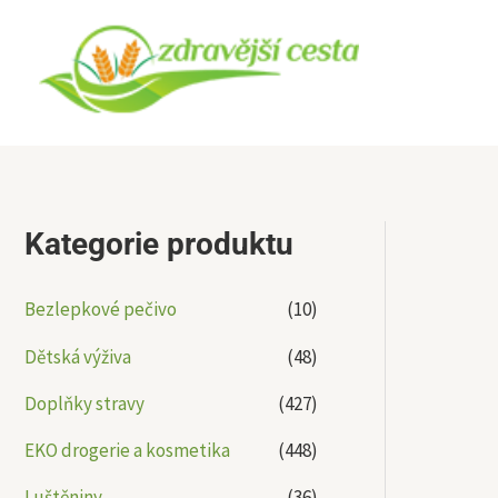
Přeskočit
na
obsah
Kategorie produktu
Bezlepkové pečivo
(10)
Dětská výživa
(48)
Doplňky stravy
(427)
EKO drogerie a kosmetika
(448)
Luštěniny
(36)