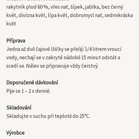
rakytník plod 60 %, vřes nať, šípek, jablka, bez černý
květ, divizna květ, lípa květ, dobromysl nať, sedmikráska
květ
Příprava
Jedna až dvě čajové lžičky se přelijí 1/4 litrem vroucí
vody, nechají se v zakryté nádobě 15 minut odstát a
scedí se. Nálev se připravuje vždy čerstvý.
Doporučené dávkování
Pije se 1 – 2 x denně.
Skladování
Skladujte v suchu při teplotě do 25°C.
Výrobce