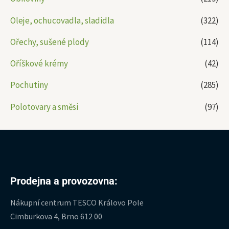
Oleje, ochucovadla, sladidla
(322)
Ořechy, sušené plody
(114)
Oříškové krémy
(42)
Pochutiny
(285)
Polotovary a směsi
(97)
Prodejna a provozovna:
Nákupní centrum TESCO Královo Pole
Cimburkova 4, Brno 612 00