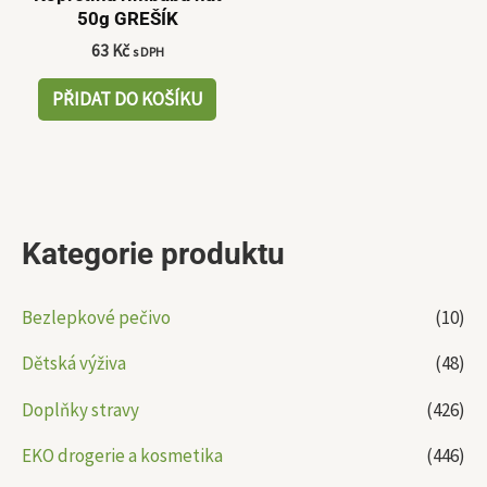
50g GREŠÍK
63
Kč
s DPH
PŘIDAT DO KOŠÍKU
Kategorie produktu
Bezlepkové pečivo
(10)
Dětská výživa
(48)
Doplňky stravy
(426)
EKO drogerie a kosmetika
(446)