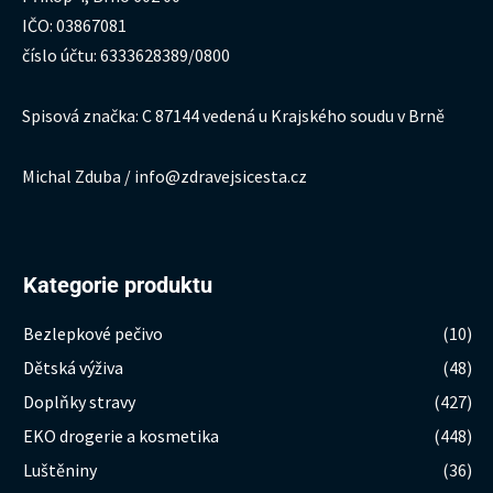
IČO: 03867081
číslo účtu: 6333628389/0800
Spisová značka: C 87144 vedená u Krajského soudu v Brně
Michal Zduba / info@zdravejsicesta.cz
Kategorie produktu
Bezlepkové pečivo
(10)
Dětská výživa
(48)
Doplňky stravy
(427)
EKO drogerie a kosmetika
(448)
Luštěniny
(36)