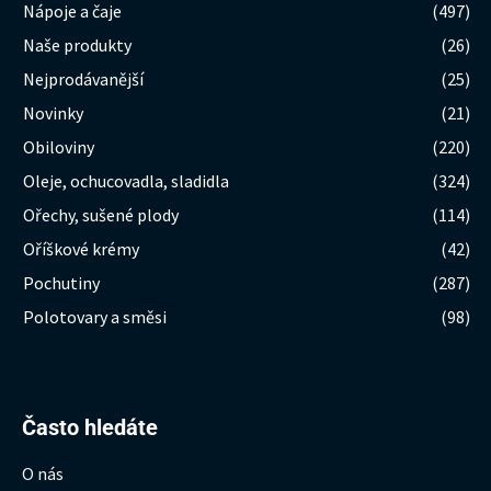
Nápoje a čaje
(497)
Naše produkty
(26)
Nejprodávanější
(25)
Novinky
(21)
Obiloviny
(220)
Oleje, ochucovadla, sladidla
(324)
Ořechy, sušené plody
(114)
Oříškové krémy
(42)
Pochutiny
(287)
Polotovary a směsi
(98)
Hledat:
Často hledáte
O nás