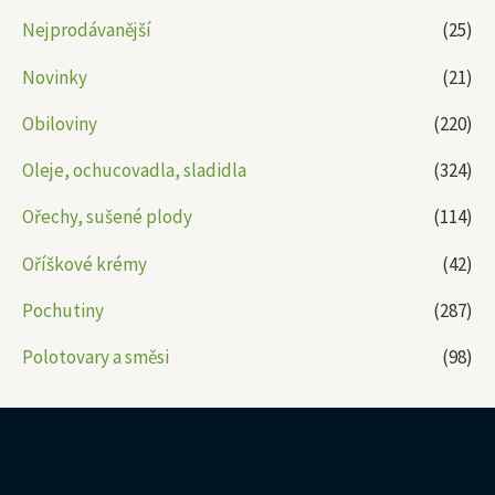
Nejprodávanější
(25)
Novinky
(21)
Obiloviny
(220)
Oleje, ochucovadla, sladidla
(324)
Ořechy, sušené plody
(114)
Oříškové krémy
(42)
Pochutiny
(287)
Polotovary a směsi
(98)