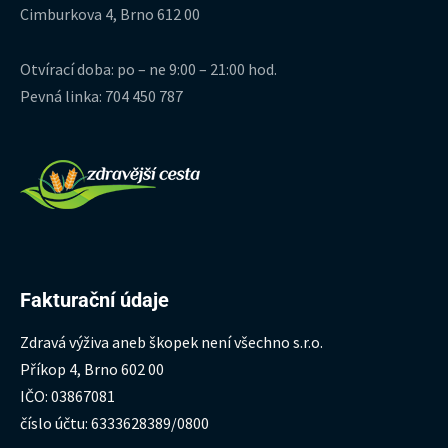
Cimburkova 4, Brno 612 00
Otvírací doba: po – ne 9:00 – 21:00 hod.
Pevná linka: 704 450 787
Fakturační údaje
Zdravá výživa aneb škopek není všechno s.r.o.
Příkop 4, Brno 602 00
IČO: 03867081
číslo účtu: 6333628389/0800