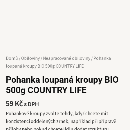
Domů
/
Obiloviny
/
Nezpracované obiloviny
/ Pohanka
loupaná kroupy BIO 500g COUNTRY LIFE
Pohanka loupaná kroupy BIO
500g COUNTRY LIFE
59
Kč
s DPH
Pohankové kroupy zvolte tehdy, když chcete mít
konzistenci oddělených zrnek, například při přípravě
přílohy nebo pokud chcete jídlu dodat strukturu.