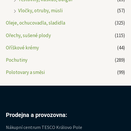
Vločky, otruby, müsli
(57)
Oleje, ochucovadla, sladidla
(325)
Ořechy, sušené plody
(115)
Oříškové krémy
(44)
Pochutiny
(289)
Polotovary a směsi
(99)
Prodejna a provozovna:
Nákupní centrum TESCO Královo Pole