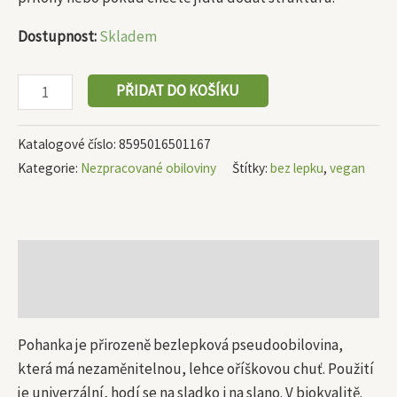
Dostupnost:
Skladem
PŘIDAT DO KOŠÍKU
Katalogové číslo:
8595016501167
Kategorie:
Nezpracované obiloviny
Štítky:
bez lepku
,
vegan
Popis
Další informace
Pohanka je přirozeně bezlepková pseudoobilovina,
která má nezaměnitelnou, lehce oříškovou chuť. Použití
je univerzální, hodí se na sladko i na slano. V biokvalitě.