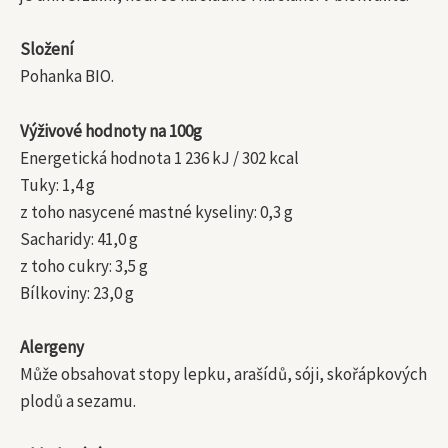
Složení
Pohanka BIO.
Výživové hodnoty na 100g
Energetická hodnota 1 236 kJ / 302 kcal
Tuky: 1,4 g
z toho nasycené mastné kyseliny: 0,3 g
Sacharidy: 41,0 g
z toho cukry: 3,5 g
Bílkoviny: 23,0 g
Alergeny
Může obsahovat stopy lepku, arašídů, sóji, skořápkových
plodů a sezamu.