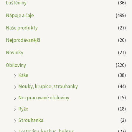
Luštěniny
(36)
Nápoje a čaje
(499)
Naše produkty
(27)
Nejprodávanější
(26)
Novinky
(21)
Obiloviny
(220)
Kaše
(38)
Mouky, krupice, strouhanky
(44)
Nezpracované obiloviny
(15)
Rýže
(18)
Strouhanka
(3)
Těstoviny, kuskus, bulgur
(23)