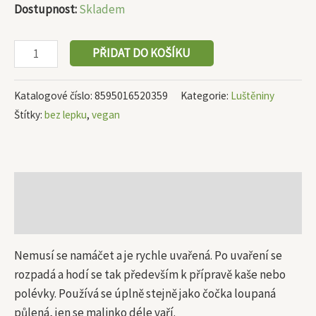
Dostupnost:
Skladem
PŘIDAT DO KOŠÍKU
Katalogové číslo:
8595016520359
Kategorie:
Luštěniny
Štítky:
bez lepku
,
vegan
Popis
Další informace
Nemusí se namáčet a je rychle uvařená. Po uvaření se
rozpadá a hodí se tak především k přípravě kaše nebo
polévky. Používá se úplně stejně jako čočka loupaná
půlená, jen se malinko déle vaří.