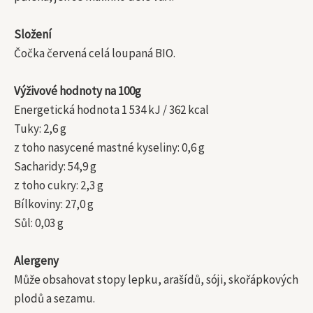
Složení
Čočka červená celá loupaná BIO.
Výživové hodnoty na 100g
Energetická hodnota 1 534 kJ / 362 kcal
Tuky: 2,6 g
z toho nasycené mastné kyseliny: 0,6 g
Sacharidy: 54,9 g
z toho cukry: 2,3 g
Bílkoviny: 27,0 g
Sůl: 0,03 g
Alergeny
Může obsahovat stopy lepku, arašídů, sóji, skořápkových
plodů a sezamu.