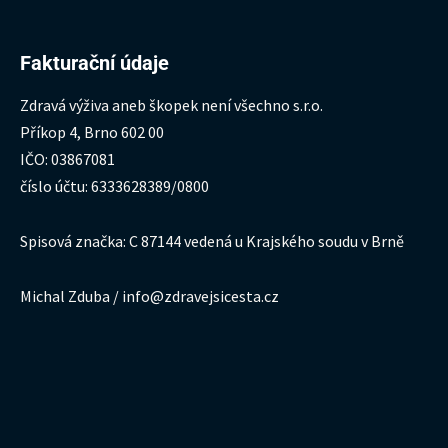
Fakturační údaje
Zdravá výživa aneb škopek není všechno s.r.o.
Příkop 4, Brno 602 00
IČO: 03867081
číslo účtu: 6333628389/0800
Spisová značka: C 87144 vedená u Krajského soudu v Brně
Michal Zduba / info@zdravejsicesta.cz