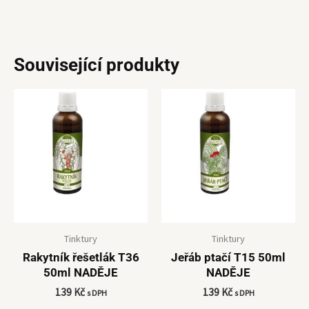
Související produkty
Tinktury
Tinktury
Rakytník řešetlák T36
Jeřáb ptačí T15 50ml
50ml NADĚJE
NADĚJE
139
Kč
139
Kč
s DPH
s DPH