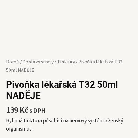
Domů
/
Doplňky stravy
/
Tinktury
/ Pivoňka lékařská T32
50ml NADĚJE
Pivoňka lékařská T32 50ml
NADĚJE
139
Kč
s DPH
Bylinná tinktura působící na nervový systém a ženský
organismus.