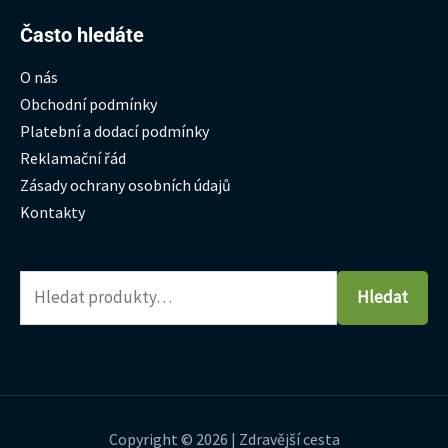
Hledat:
Často hledáte
O nás
Obchodní podmínky
Platební a dodací podmínky
Reklamační řád
Zásady ochrany osobních údajů
Kontakty
Hledat
Copyright © 2026 | Zdravější cesta