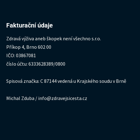
Fakturační údaje
Zdravá výživa aneb škopek není všechno s.r.o.
Příkop 4, Brno 602 00
IČO: 03867081
číslo účtu: 6333628389/0800
Spisová značka: C 87144 vedená u Krajského soudu v Brně
Michal Zduba / info@zdravejsicesta.cz