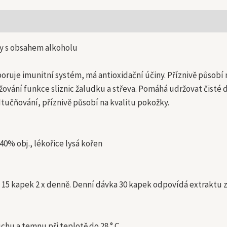
 informace
y s obsahem alkoholu
oruje imunitní systém, má antioxidační účiny. Příznivě působí
ržování funkce sliznic žaludku a střeva. Pomáhá udržovat čisté
tučňování, příznivě působí na kvalitu pokožky.
40% obj., lékořice lysá kořen
 15 kapek 2 x denně. Denní dávka 30 kapek odpovídá extraktu z
chu a temnu při teplotě do 28 ° C .