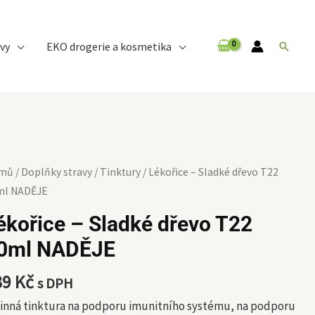
vy
EKO drogerie a kosmetika
Hledat
ořice
mů
/
Doplňky stravy
/
Tinktury
/ Lékořice – Sladké dřevo T22
ml NADĚJE
adké
ékořice – Sladké dřevo T22
evo
0ml NADĚJE
2
ml
39
Kč
s DPH
DĚJE
ožství
inná tinktura na podporu imunitního systému, na podporu