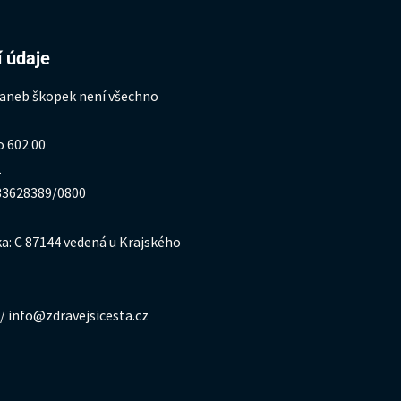
 údaje
 aneb škopek není všechno
o 602 00
1
333628389/0800
a: C 87144 vedená u Krajského
/ info@zdravejsicesta.cz