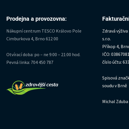
Prodejna a provozovna:
Fakturační
Nákupní centrum TESCO Královo Pole
Zdravá výživa
Cimburkova 4, Brno 612 00
s.r.o.
Příkop 4, Brn
IČO: 0386708
Otvírací doba: po – ne 9:00 – 21:00 hod.
číslo účtu: 6
Pevná linka: 704 450 787
Spisová značk
soudu v Brně
Michal Zduba 