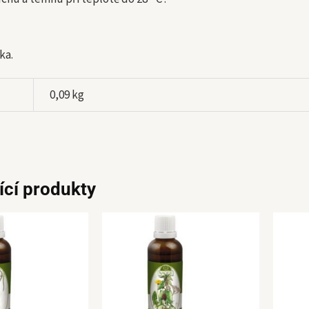
ka.
0,09 kg
ící produkty