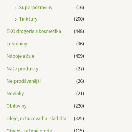
Superpotraviny
(16)
Tinktury
(200)
EKO drogerie a kosmetika
(448)
Luštěniny
(36)
Nápoje a čaje
(499)
Naše produkty
(27)
Nejprodávanější
(26)
Novinky
(21)
Obiloviny
(220)
Oleje, ochucovadla, sladidla
(325)
Ořechy, sušené plody
(115)