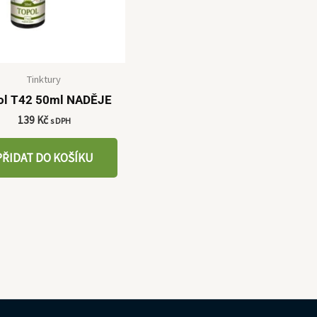
Tinktury
ol T42 50ml NADĚJE
139
Kč
s DPH
PŘIDAT DO KOŠÍKU