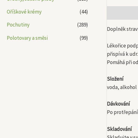
Oříškové krémy
(44)
Popis
Další
Pochutiny
(289)
Doplněk strav
Polotovary a směsi
(99)
Lékořice podp
přispívá k ud
Pomáhá při od
Složení
voda, alkohol 
Dávkování
Po protřepání
Skladování
Skladujte v su