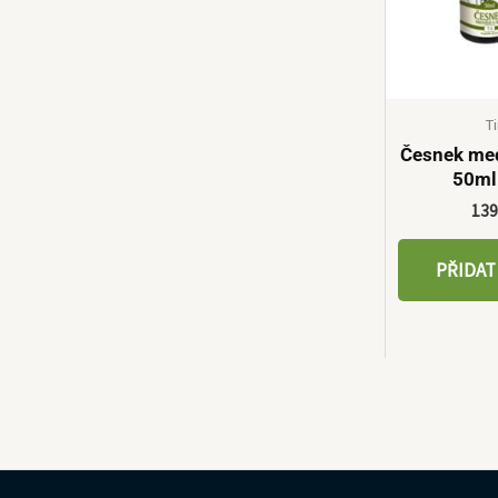
T
Česnek med
50ml
13
PŘIDAT