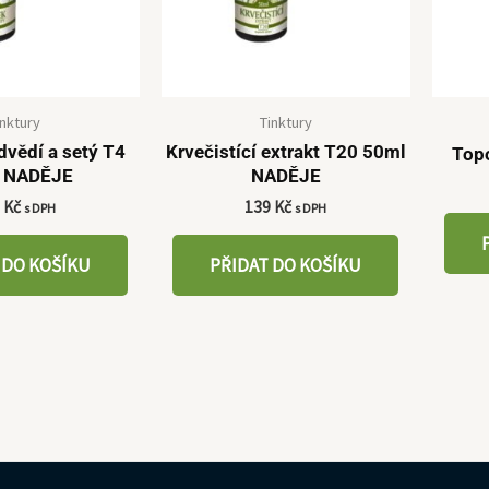
inktury
Tinktury
vědí a setý T4
Krvečistící extrakt T20 50ml
Top
 NADĚJE
NADĚJE
9
Kč
139
Kč
s DPH
s DPH
 DO KOŠÍKU
PŘIDAT DO KOŠÍKU