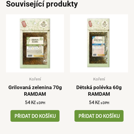
Související produkty
Koření
Koření
Grilovaná zelenina 70g
Dětská polévka 60g
RAMDAM
RAMDAM
54
Kč
54
Kč
s DPH
s DPH
PŘIDAT DO KOŠÍKU
PŘIDAT DO KOŠÍKU