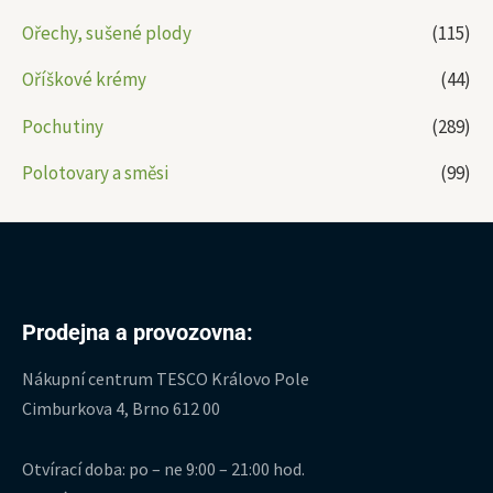
Ořechy, sušené plody
(115)
Oříškové krémy
(44)
Pochutiny
(289)
Polotovary a směsi
(99)
Prodejna a provozovna:
Nákupní centrum TESCO Královo Pole
Cimburkova 4, Brno 612 00
Otvírací doba: po – ne 9:00 – 21:00 hod.