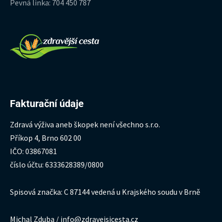
Pevná linka: 704 450 787
Fakturační údaje
Zdravá výživa aneb škopek není všechno s.r.o.
Příkop 4, Brno 602 00
IČO: 03867081
číslo účtu: 6333628389/0800
Spisová značka: C 87144 vedená u Krajského soudu v Brně
Michal Zduba / info@zdravejsicesta.cz