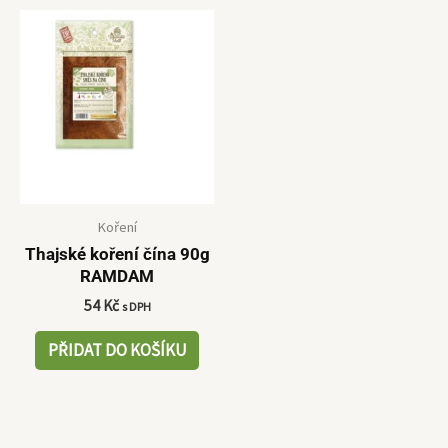
Koření
Thajské koření čína 90g
RAMDAM
54
Kč
s DPH
PŘIDAT DO KOŠÍKU