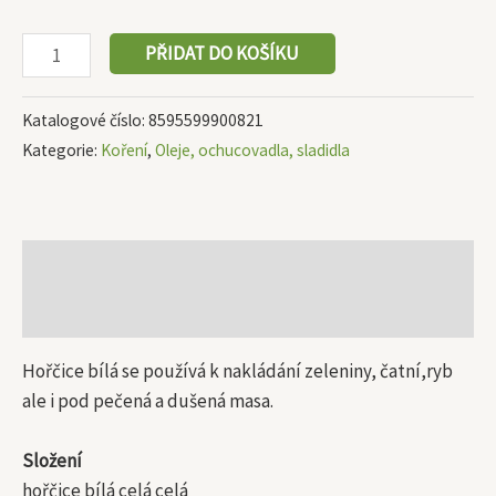
PŘIDAT DO KOŠÍKU
Katalogové číslo:
8595599900821
Kategorie:
Koření
,
Oleje, ochucovadla, sladidla
Popis
Další informace
Hořčice bílá se používá k nakládání zeleniny, čatní,ryb
ale i pod pečená a dušená masa.
Složení
hořčice bílá celá celá