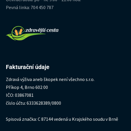
Pevná linka: 704 450 787
Fakturační údaje
Zdravá výživa aneb škopek není všechno s.r.o.
Příkop 4, Brno 602 00
IČO: 03867081
číslo účtu: 6333628389/0800
Spisová značka: C 87144 vedená u Krajského soudu v Brně