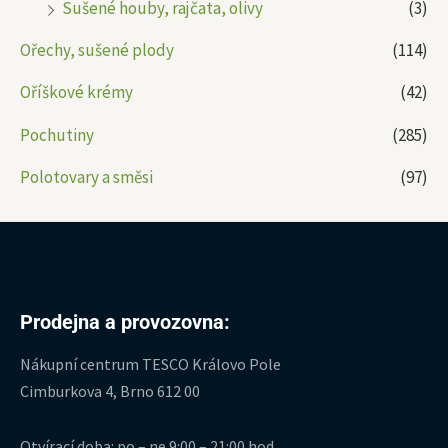
Sušené houby, rajčata, olivy
(3)
Ořechy, sušené plody
(114)
Oříškové krémy
(42)
Pochutiny
(285)
Polotovary a směsi
(97)
Prodejna a provozovna:
Nákupní centrum TESCO Královo Pole
Cimburkova 4, Brno 612 00
Otvírací doba: po – ne 9:00 – 21:00 hod.