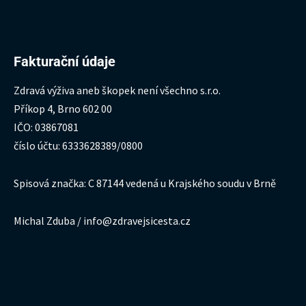
Fakturační údaje
Zdravá výživa aneb škopek není všechno s.r.o.
Příkop 4, Brno 602 00
IČO: 03867081
číslo účtu: 6333628389/0800
Spisová značka: C 87144 vedená u Krajského soudu v Brně
Michal Zduba / info@zdravejsicesta.cz