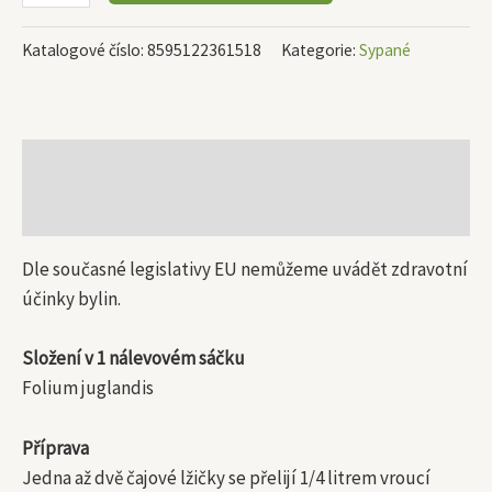
Katalogové číslo:
8595122361518
Kategorie:
Sypané
Popis
Další informace
Dle současné legislativy EU nemůžeme uvádět zdravotní
účinky bylin.
Složení v 1 nálevovém sáčku
Folium juglandis
Příprava
Jedna až dvě čajové lžičky se přelijí 1/4 litrem vroucí