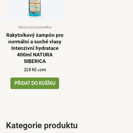
Vlasová kosmetika
Rakytníkový šampón pro
normální a suché vlasy
Intenzivní hydratace
400ml NATURA
SIBERICA
219
Kč
s DPH
PŘIDAT DO KOŠÍKU
Kategorie produktu