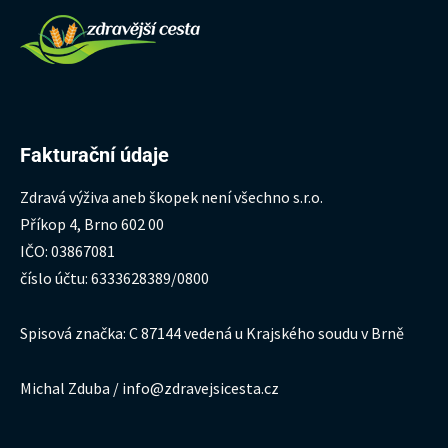
Fakturační údaje
Zdravá výživa aneb škopek není všechno s.r.o.
Příkop 4, Brno 602 00
IČO: 03867081
číslo účtu: 6333628389/0800
Spisová značka: C 87144 vedená u Krajského soudu v Brně
Michal Zduba / info@zdravejsicesta.cz