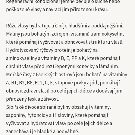
Regenerační kondicionér jemně pečuje o suché nebo
poškozené vlasy a navrací jim přirozenou krásu.
Růže vlasy hydratuje a činí je hladšími a poddajnějšími.
Maliny jsou bohatým zdrojem vitaminů a aminokyselin,
které pomáhají vyživovat a obnovovat strukturu vlasů.
Hydrolyzovaný rýžový protein je bohatý na
aminokyseliny a vitaminy B, E, PP a K, které pomáhají
chránit vlasy před roztřepenými konečky a lámáním.
Mořské řasy z Faerských ostrovů jsou bohaté na vitaminy
A, B1, B2, B6, B12, C, E, stopové prvky a jód, pomáhají
obnovit zdraví vlasů po celé jejich délce a dodávají jim
přirozený lesk a zářivost.
Sibiřské divoce sbírané byliny obsahují vitaminy,
saponiny, fytoncidy a třísloviny, které pomáhají
vyživovat a hydratovat vlasy po celé jejich délce a
zanechávají je hladké a hedvábné.