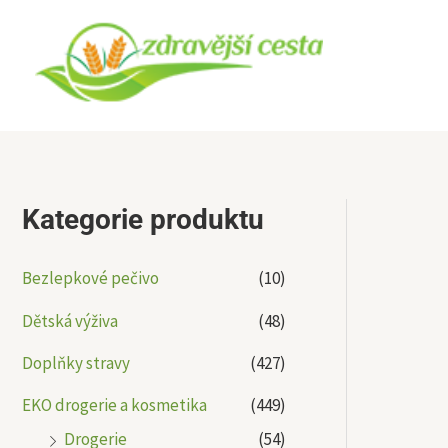
Přeskočit
na
obsah
Kategorie produktu
Bezlepkové pečivo
(10)
Dětská výživa
(48)
Doplňky stravy
(427)
EKO drogerie a kosmetika
(449)
Drogerie
(54)