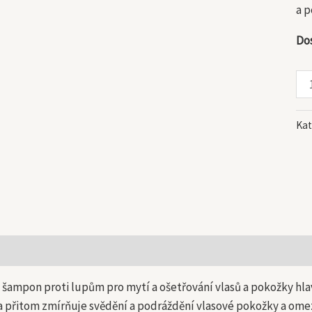
a p
Do
Kat
 informace
 šampon proti lupům pro mytí a ošetřování vlasů a pokožky hla
 a přitom zmírňuje svědění a podráždění vlasové pokožky a om