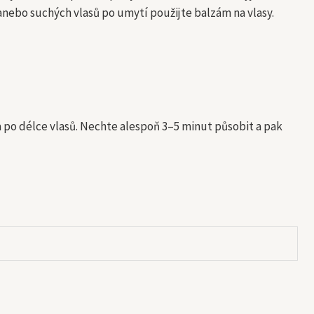
h anebo suchých vlasů po umytí použijte balzám na vlasy.
po délce vlasů. Nechte alespoň 3–5 minut působit a pak