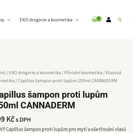
vy
EKO drogerie a kosmetika
Hledat
illus
mů
/
EKO drogerie a kosmetika
/
Přírodní kosmetika
/
Vlasová
mpon
smetika
/ Capillus šampon proti lupům 150ml CANNADERM
ti
apillus šampon proti lupům
pům
50ml CANNADERM
0ml
NNADERM
99
Kč
s DPH
ožství
Ý Capillus šampon proti lupům pro mytí a ošetřování vlasů