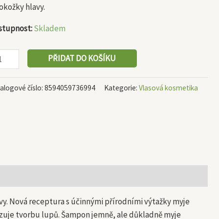
okožky hlavy.
stupnost:
Skladem
PŘIDAT DO KOŠÍKU
alogové číslo:
8594059736994
Kategorie:
Vlasová kosmetika
vy. Nová receptura s účinnými přírodními výtažky myje
ezuje tvorbu lupů. Šampon jemně, ale důkladně myje