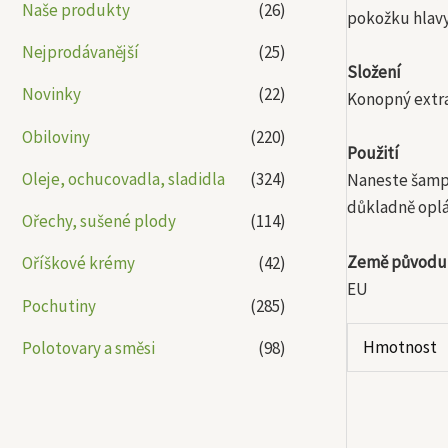
Naše produkty
(26)
pokožku hlavy 
Nejprodávanější
(25)
Složení
Novinky
(22)
Konopný extr
Obiloviny
(220)
Použití
Oleje, ochucovadla, sladidla
(324)
Naneste šampo
důkladně opl
Ořechy, sušené plody
(114)
Země původu
Oříškové krémy
(42)
EU
Pochutiny
(285)
Hmotnost
Polotovary a směsi
(98)