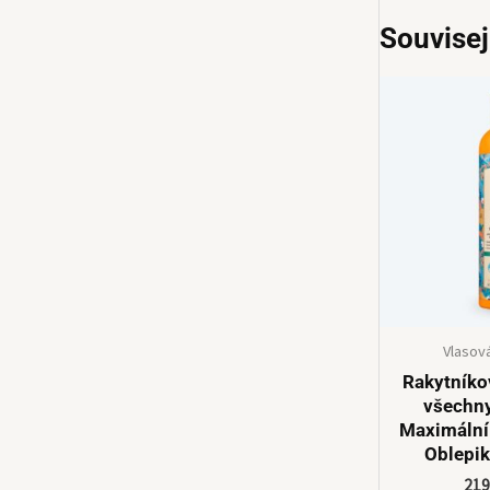
Souvisej
Vlasov
Rakytníko
všechny
Maximální
Oblepik
21