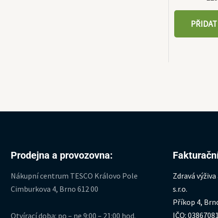
PŘIDAT
Prodejna a provozovna:
Fakturační
Nákupní centrum TESCO Královo Pole
Zdravá výživa
Cimburkova 4, Brno 612 00
s.r.o.
Příkop 4, Brn
IČO: 0386708
Otvírací doba: po – ne 9:00 – 21:00 hod.