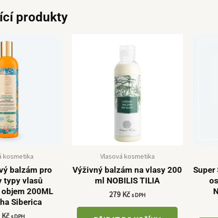
ící produkty
á kosmetika
Vlasová kosmetika
vý balzám pro
Výživný balzám na vlasy 200
Super 
 typy vlasů
ml NOBILIS TILIA
os
 objem 200ML
N
279
Kč
s DPH
ha Siberica
9
Kč
s DPH