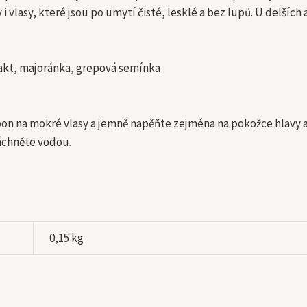
i vlasy, které jsou po umytí čisté, lesklé a bez lupů. U delšíc
akt, majoránka, grepová semínka
n na mokré vlasy a jemně napěňte zejména na pokožce hlavy a 
áchněte vodou.
0,15 kg