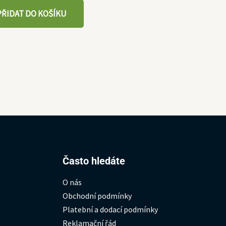
PŘIDAT DO KOŠÍKU
Hledat:
Často hledáte
O nás
Obchodní podmínky
Platební a dodací podmínky
Reklamační řád