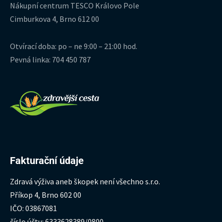
Nákupní centrum TESCO Královo Pole
Cimburkova 4, Brno 612 00
Otvírací doba: po – ne 9:00 – 21:00 hod.
Pevná linka: 704 450 787
Fakturační údaje
Zdravá výživa aneb škopek není všechno s.r.o.
Příkop 4, Brno 602 00
IČO: 03867081
číslo účtu: 6333628389/0800