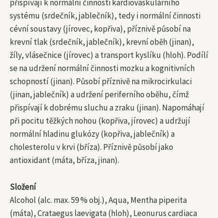
přispívají k normální činnosti kardiovaskulárního
systému (srdečník, jablečník), tedy i normální činnosti
cévní soustavy (jírovec, kopřiva), příznivě působí na
krevní tlak (srdečník, jablečník), krevní oběh (jinan),
žíly, vlásečnice (jírovec) a transport kyslíku (hloh). Podílí
se na udržení normální činnosti mozku a kognitivních
schopností (jinan). Působí příznivě na mikrocirkulaci
(jinan, jablečník) a udržení periferního oběhu, čímž
přispívají k dobrému sluchu a zraku (jinan). Napomáhají
při pocitu těžkých nohou (kopřiva, jírovec) a udržují
normální hladinu glukózy (kopřiva, jablečník) a
cholesterolu v krvi (bříza). Příznivě působí jako
antioxidant (máta, bříza, jinan).
Složení
Alcohol (alc. max. 59 % obj.), Aqua, Mentha piperita
(máta), Crataegus laevigata (hloh), Leonurus cardiaca