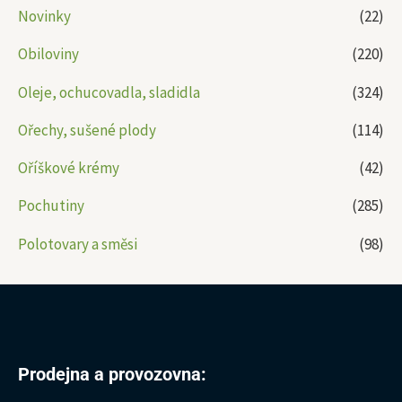
Novinky
(22)
Obiloviny
(220)
Oleje, ochucovadla, sladidla
(324)
Ořechy, sušené plody
(114)
Oříškové krémy
(42)
Pochutiny
(285)
Polotovary a směsi
(98)
Prodejna a provozovna: