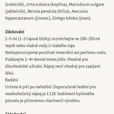
(srdečník), Urtica dioica (kopřiva), Marrubium vulgare
(jablečník), Betula pendula (bříza), Aesculus
hippocastanum (jírovec), Ginkgo biloba (jinan).
Dávkování
1–5 ml (1–3 čajové lžičky) rozmíchejte ve 100–250 ml
teplé nebo vlažné vody či slabého čaje.
Nedoporučujeme používat minerální ani perlivou vodu.
Podávejte 2–4× denně mimo jídlo. Vhodné pro
dlouhodobé užívání. Nápoj není vhodný pro zapíjení
léků.
Ředění
Určeno k pití po naředění. Doporučené ředění pro
nealkoholický nápoj je 1:118. Sediment bylinného
původu je přirozenou vlastností výrobku.