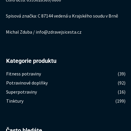
Spisová značka: C 87144 vedená u Krajského soudu v Brně
Michal Zduba / info@zdravejsicesta.cz
Kategorie produktu
Fitness potraviny
(39)
Potravinové doplňky
(92)
Superpotraviny
(16)
Tinktury
(199)
Hledat:
Často hledáte